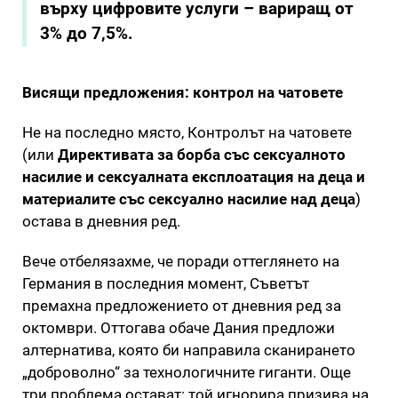
върху цифровите услуги – вариращ от
3% до 7,5%.
Висящи предложения: контрол на чатовете
Не на последно място, Контролът на чатовете
(или
Директивата за борба със сексуалното
насилие и сексуалната експлоатация на деца и
материалите със сексуално насилие над деца
)
остава в дневния ред.
Вече отбелязахме, че поради оттеглянето на
Германия в последния момент, Съветът
премахна предложението от дневния ред за
октомври. Оттогава обаче Дания предложи
алтернатива, която би направила сканирането
„доброволно“ за технологичните гиганти. Още
три проблема остават: той игнорира призива на