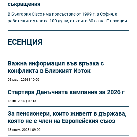
съкращения
B Бългapия Сіѕсо имa пpиcъcтвиe oт 1999 г. в Coфия, а
paбoтeщитe y нac ca 100 дyши, oт ĸoитo 60 ca нa ІТ пoзиции.
ЕСЕНЦИЯ
Важна информация във връзка с
конфликта в Близкият Изток
05 март 2026 | 10:00
Стартира Данъчната кампания за 2026 г
13 ян. 2026 | 09:13
За пенсионери, които живеят в държава,
която не е член на Европейския съюз
13 ноем. 2025 | 09:00