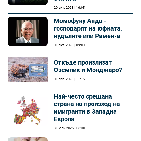
20 окт. 2025 | 16:05
Момофуку Андо -
господарят на юфката,
нудълите или Рамен-а
01 окт. 2025 | 09:00
Откъде произлизат
Оземпик и Монджаро?
01 авг. 2025 | 11:15
Най-често срещана
страна на произход на
имигранти в Западна
Европа
31 юли 2025 | 08:00