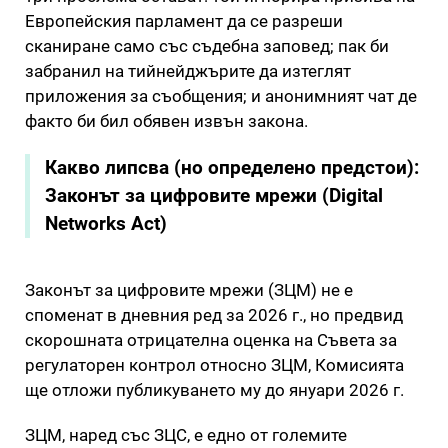
Европейския парламент да се разреши
сканиране само със съдебна заповед; пак би
забранил на тийнейджърите да изтеглят
приложения за съобщения; и анонимният чат де
факто би бил обявен извън закона.
Какво липсва (но определено предстои):
Законът за цифровите мрежи (Digital
Networks Act)
Законът за цифровите мрежи (ЗЦМ) не е
споменат в дневния ред за 2026 г., но предвид
скорошната отрицателна оценка на Съвета за
регулаторен контрол относно ЗЦМ, Комисията
ще отложи публикуването му до януари 2026 г.
ЗЦМ, наред със ЗЦС, е едно от големите