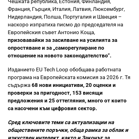
Чешката република, Естония, Финландия,
Франция, Гърция, Италия, Латвия, Люксембург,
Нидерландия, Полша, Португалия и Швеция –
наскоро изпратиха писмо до председателя на
Европейския съвет Антонио Коща,
призовавайки за засилване на усилията за
опростяване и за „саморегулиране по
отношение на новото законодателство“.
Изданието EU Tech Loop обобщава работната
програма на Европейската комисия за 2026 г. Тя
съдържа
68 нови инициативи, 20 оценки и
проверки за пригодност, 153 висящи
предложения и 25 оттегляния, много от които
са насочени към цифровия сектор.
Сред ключовите теми са актуализации на
обществените поръчки, обща рамка за облак и
изкуствен интелект, както и Законът за