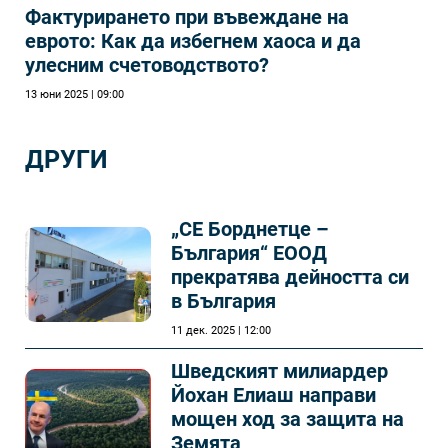
Фактурирането при въвеждане на
еврото: Как да избегнем хаоса и да
улесним счетоводството?
13 юни 2025 | 09:00
ДРУГИ
„СЕ Борднетце –
България“ ЕООД
прекратява дейността си
в България
11 дек. 2025 | 12:00
Шведският милиардер
Йохан Елиаш направи
мощен ход за защита на
Земята