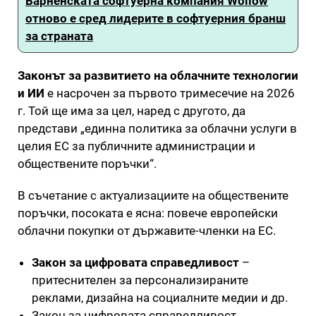
Варненската софтуерна компания Wollow
отново е сред лидерите в софтуерния бранш
за страната
Законът за развитието на облачните технологии
и ИИ
е насрочен за първото тримесечие на 2026
г. Той ще има за цел, наред с другото, да
представи „единна политика за облачни услуги в
целия ЕС за публичните администрации и
обществените поръчки“.
В съчетание с актуализациите на обществените
поръчки, посоката е ясна: повече европейски
облачни покупки от държавите-членки на ЕС.
Закон за цифровата справедливост
–
притеснителен за персонализираните
реклами, дизайна на социалните медии и др.
Закон за цифровата справедливост