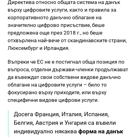
Директива относно общата система на данък
върху цифровите услуги, както и правила за
корпоративното данъчно облагане на
значително цифрово присъствие, беше
предложена още през 2018 г., но беше
отхвърлена най-вече от скандинавските страни,
Люксембург и Ирландия.
Въпреки че ЕС не е постигнал обща позиция по
въпроса, отделни държави-членки продължават
да въвеждат свои собствени видове данъчно
облагане на цифровите услуги – било то
фокусирано върху приходите, или върху
специфични видове цифрови услуги.
Досега Франция, Италия, Испания,
Белгия, Австрия и Унгария са въвели
индивидуално някаква
форма на данък