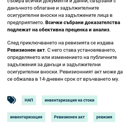
събира всички документи и данни, свързани с
данъчното облагане и задължителните
осигурителни вноски на задължените лица в
предприятието.
Всички събрани доказателства
подлежат на обективна преценка и анализ
.
След приключването на ревизията се издава
Ревизионен акт
. С него става установяването,
определянето или изменението на публичните
задължения за данъци и задължителни
осигурителни вноски. Ревизионният акт може да
се обжалва в 14-дневен срок от връчването му.
НАП
инвентаризация на стоки
инвентаризация
Ревизионен акт
ревизия