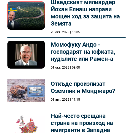
Шведският милиардер
Йохан Елиаш направи
мощен ход за защита на
Земята
20 окт. 2025 | 16:05
Момофуку Андо -
господарят на юфката,
нудълите или Рамен-а
01 окт. 2025 | 09:00
Откъде произлизат
Оземпик и Монджаро?
01 авг. 2025 | 11:15
Най-често срещана
страна на произход на
имигранти в Западна