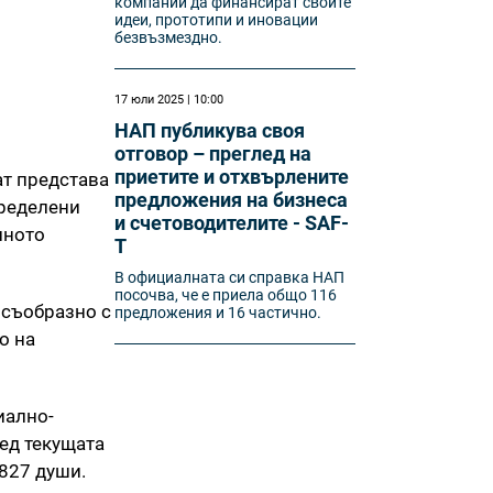
компании да финансират своите
идеи, прототипи и иновации
безвъзмездно.
17 юли 2025 | 10:00
НАП публикува своя
отговор – преглед на
приетите и отхвърлените
ат представа
предложения на бизнеса
пределени
и счетоводителите - SAF-
лното
T
В официалната си справка НАП
посочва, че е приела общо 116
 съобразно с
предложения и 16 частично.
о на
иално-
ед текущата
 827 души.