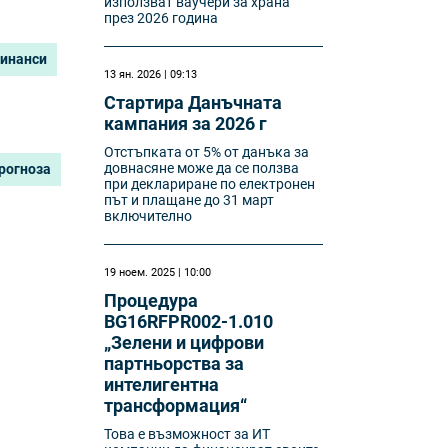
използват ваучери за храна
през 2026 година
финанси
13 ян. 2026 | 09:13
Стартира Данъчната
кампания за 2026 г
Отстъпката от 5% от данъка за
довнасяне може да се ползва
рогноза
при деклариране по електронен
път и плащане до 31 март
включително
19 ноем. 2025 | 10:00
Процедура
BG16RFPR002-1.010
„Зелени и цифрови
партньорства за
интелигентна
трансформация“
Това е възможност за ИТ