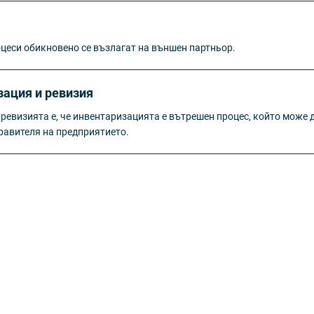
оцеси обикновено се възлагат на външен партньор.
ация и ревизия
евизията е, че инвентаризацията е вътрешен процес, който може 
равителя на предприятието.