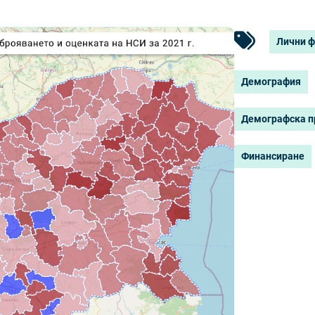
Лични 
Демография
Демографска п
Финансиране