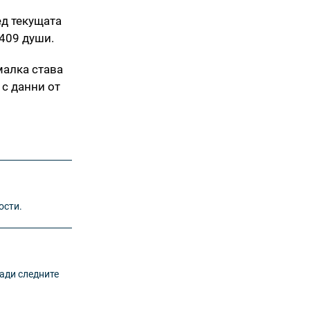
ед текущата
 409 души.
малка става
 с данни от
ости.
ради следните