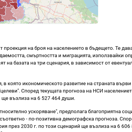
 проекция на броя на населението в бъдещето. Те дав
даемостта, смъртността и миграцията, използвайки о
ят на базата на три сценария, в зависимост от евентуа
, в която икономическото развитие на страната върви
"целеви". Според текущата прогноза на НСИ населениет
 ще възлиза на 6 527 464 души.
относително ускоряване", предполага благоприятна соц
 съответно - по-позитивна демографска прогноза. Спор
ия през 2030 г. по този сценарий ще възлиза на 6 606