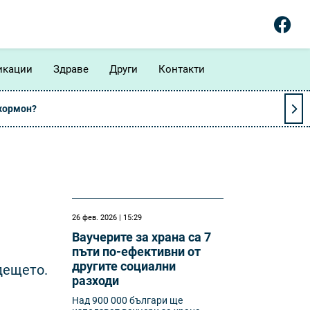
икации
Здраве
Други
Контакти
 хормон?
26 фев. 2026 | 15:29
Ваучерите за храна са 7
пъти по-ефективни от
другите социални
дещето.
разходи
Над 900 000 българи ще