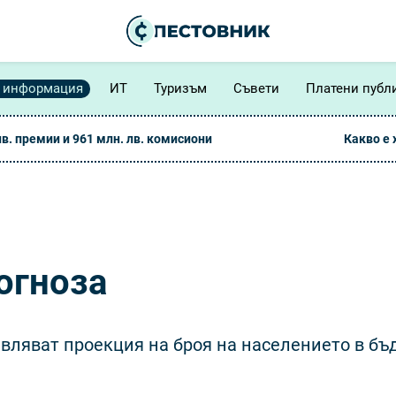
 информация
ИТ
Туризъм
Съвети
Платени публ
лв. премии и 961 млн. лв. комисиони
Какво е
огноза
вляват проекция на броя на населението в бъ