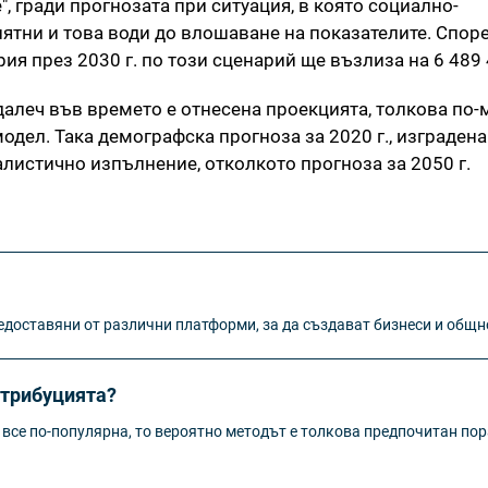
", гради прогнозата при ситуация, в която социално-
ятни и това води до влошаване на показателите. Спор
ия през 2030 г. по този сценарий ще възлиза на 6 489
-далеч във времето е отнесена проекцията, толкова по-
дел. Така демографска прогноза за 2020 г., изградена
алистично изпълнение, отколкото прогноза за 2050 г.
едоставяни от различни платформи, за да създават бизнеси и общн
стрибуцията?
 все по-популярна, то вероятно методът е толкова предпочитан по