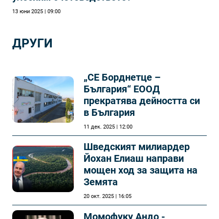
13 юни 2025 | 09:00
ДРУГИ
„СЕ Борднетце –
България“ ЕООД
прекратява дейността си
в България
11 дек. 2025 | 12:00
Шведският милиардер
Йохан Елиаш направи
мощен ход за защита на
Земята
20 окт. 2025 | 16:05
Момофуку Андо -