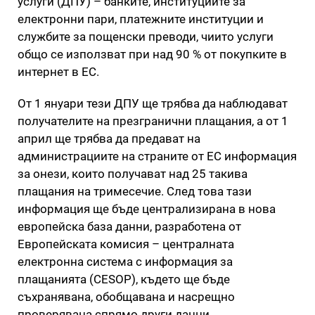
услуги (ДПУ) – банките, институциите за
електронни пари, платежните институции и
службите за пощенски преводи, чиито услуги
общо се използват при над 90 % от покупките в
интернет в ЕС.
От 1 януари тези ДПУ ще трябва да наблюдават
получателите на презгранични плащания, а от 1
април ще трябва да предават на
администрациите на страните от ЕС информация
за онези, които получават над 25 такива
плащания на тримесечие. След това тази
информация ще бъде централизирана в нова
европейска база данни, разработена от
Европейската комисия – централната
електронна система с информация за
плащанията (CESOP), където ще бъде
съхранявана, обобщавана и насрещно
проверявана спрямо други данни.