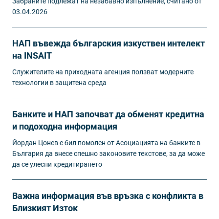
Забраните подлежат на незабавно изпълнение, считано от
03.04.2026
НАП въвежда българския изкуствен интелект
на INSAIT
Служителите на приходната агенция ползват модерните
технологии в защитена среда
Банките и НАП започват да обменят кредитна
и подоходна информация
Йордан Цонев е бил помолен от Асоциацията на банките в
България да внесе спешно законовите текстове, за да може
да се улесни кредитирането
Важна информация във връзка с конфликта в
Близкият Изток