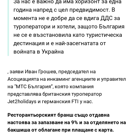
За нас е важно да има хоризонт за една
година напред с цел предвидимост. В
момента не е добре да се вдига ДДС за
туроператори и хотели, защото България
не се е възстановила като туристическа
дестинация и е най-засегнатата от
войната в Украйна
, заяви Иван Грошев, председател на
Асоциацията на инкаминг агенциите и управител
на "МТС България“, която компания
представлява британския туроператор
Jet2holidays и германския FTI у нас.
Ресторантьорският бранш също отдавна
настоява за запазване на 9% и за отделянето на
бакшиша от облагане при плащане с карта.