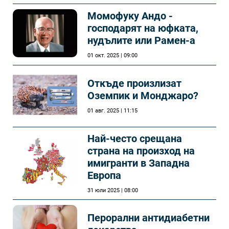
Момофуку Андо -
господарят на юфката,
нудълите или Рамен-а
01 окт. 2025 | 09:00
Откъде произлизат
Оземпик и Монджаро?
01 авг. 2025 | 11:15
Най-често срещана
страна на произход на
имигранти в Западна
Европа
31 юли 2025 | 08:00
Перорални антидиабетни