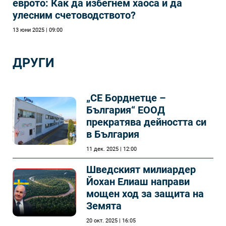
еврото: Как да избегнем хаоса и да
улесним счетоводството?
13 юни 2025 | 09:00
ДРУГИ
„СЕ Борднетце –
България“ ЕООД
прекратява дейността си
в България
11 дек. 2025 | 12:00
Шведският милиардер
Йохан Елиаш направи
мощен ход за защита на
Земята
20 окт. 2025 | 16:05