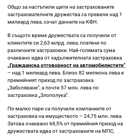
Общо за настъпили щети на застрахованите
застрахователните дружества са превели над 1
милиард лева, сочат данните на КФН.
В същото време дружествата са получили от
клиентите си 2,63 млрд. лева, платени по
различните застраховки. Най-голямата сума
очаквано идва от задължителната застраховка
„Гражданска отговорност на автомобилистите“
– над 1 милиард лева. Близо 82 милиона лева е
премийният приход по застраховка
„Заболяване“, а почти 57 млн. лева по
застраховка „Злополука“.
По-малко пари са получили компаниите от
застраховка на имуществото – 24,75 млн. лева.
Затова очаквано 68,5% от премийния приход на
дружествата идва от застраховките на МПС,