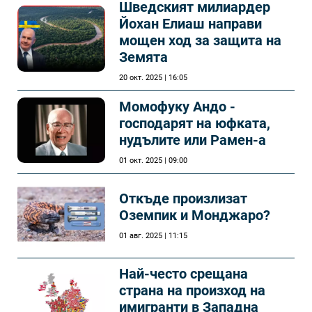
Шведският милиардер
Йохан Елиаш направи
мощен ход за защита на
Земята
20 окт. 2025 | 16:05
Момофуку Андо -
господарят на юфката,
нудълите или Рамен-а
01 окт. 2025 | 09:00
Откъде произлизат
Оземпик и Монджаро?
01 авг. 2025 | 11:15
Най-често срещана
страна на произход на
имигранти в Западна