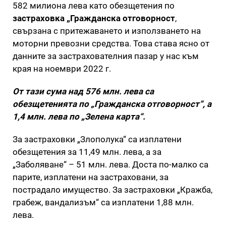
582 милиона лева като обезщетения по
застраховка „Гражданска отговорност
,
свързана с притежаването и използването на
моторни превозни средства. Това става ясно от
данните за застрахователния пазар у нас към
края на ноември 2022 г.
От тази сума над 576 млн. лева са
обезщетенията по „Гражданска отговорност“, а
1,4 млн. лева по „Зелена карта“.
За застраховки „Злополука“ са изплатени
обезщетения за 11,49 млн. лева, а за
„Заболяване“ – 51 млн. лева. Доста по-малко са
парите, изплатени на застраховани, за
пострадало имущество. За застраховки „Кражба,
грабеж, вандализъм“ са изплатени 1,88 млн.
лева.