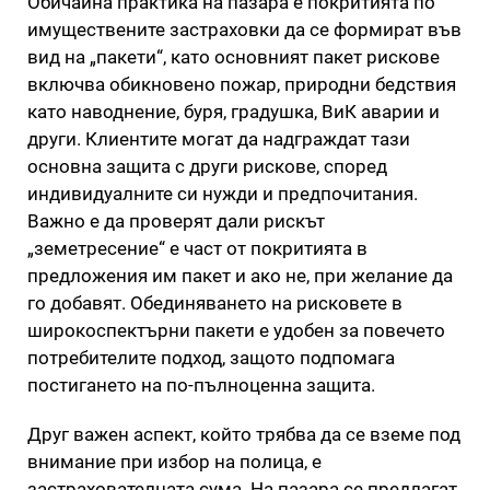
Обичайна практика на пазара е покритията по
имуществените застраховки да се формират във
вид на „пакети“, като основният пакет рискове
включва обикновено пожар, природни бедствия
като наводнение, буря, градушка, ВиК аварии и
други. Клиентите могат да надграждат тази
основна защита с други рискове, според
индивидуалните си нужди и предпочитания.
Важно е да проверят дали рискът
„земетресение“ е част от покритията в
предложения им пакет и ако не, при желание да
го добавят. Обединяването на рисковете в
широкоспектърни пакети е удобен за повечето
потребителите подход, защото подпомага
постигането на по-пълноценна защита.
Друг важен аспект, който трябва да се вземе под
внимание при избор на полица, е
застрахователната сума. На пазара се предлагат