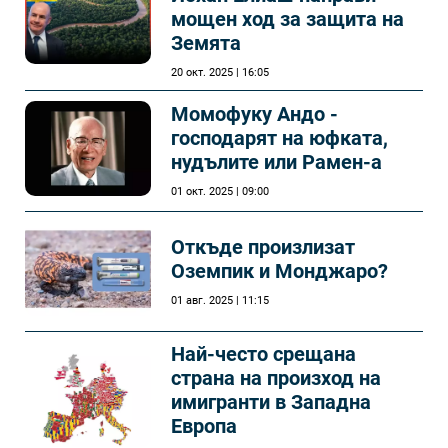
мощен ход за защита на
Земята
20 окт. 2025 | 16:05
Момофуку Андо -
господарят на юфката,
нудълите или Рамен-а
01 окт. 2025 | 09:00
Откъде произлизат
Оземпик и Монджаро?
01 авг. 2025 | 11:15
Най-често срещана
страна на произход на
имигранти в Западна
Европа