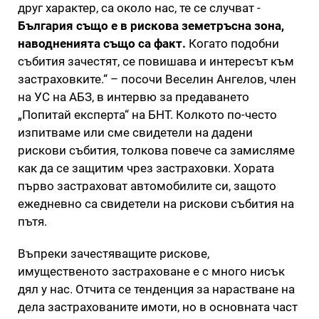
друг характер, са около нас, те се случват -
България също е в рискова земетръсна зона,
наводненията също са факт.
Когато подобни
събития зачестят, се повишава и интересът към
застраховките.“ – посочи Веселин Ангелов, член
на УС на АБЗ, в интервю за предаването
„Попитай експерта“ на БНТ. Колкото по-често
изпитваме или сме свидетели на дадени
рискови събития, толкова повече са замисляме
как да се защитим чрез застраховки. Хората
първо застраховат автомобилите си, защото
ежедневно са свидетели на рискови събития на
пътя.
Въпреки зачестяващите рискове,
имущественото застраховане е с много нисък
дял у нас. Отчита се тенденция за нарастване на
дела застрахованите имоти, но в основната част