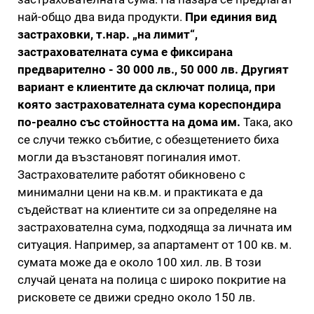
най-общо два вида продукти.
При единия вид
застраховки, т.нар. „на лимит“,
застрахователната сума е фиксирана
предварително - 30 000 лв., 50 000 лв. Другият
вариант е клиентите да сключат полица, при
която застрахователната сума кореспондира
по-реално със стойността на дома им.
Така, ако
се случи тежко събитие, с обезщетението биха
могли да възстановят погиналия имот.
Застрахователите работят обикновено с
минимални цени на кв.м. и практиката е да
съдействат на клиентите си за определяне на
застрахователна сума, подходяща за личната им
ситуация. Например, за апартамент от 100 кв. м.
сумата може да е около 100 хил. лв. В този
случай цената на полица с широко покритие на
рисковете се движи средно около 150 лв.