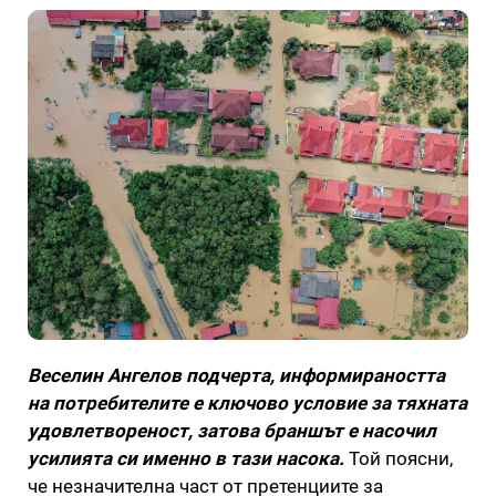
Веселин Ангелов подчерта, информираността
на потребителите е ключово условие за тяхната
удовлетвореност, затова браншът е насочил
усилията си именно в тази насока.
Той поясни,
че незначителна част от претенциите за