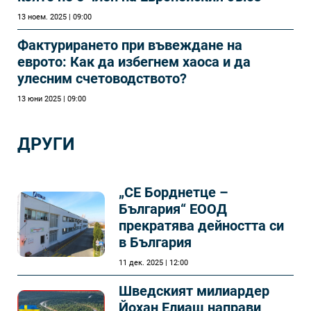
13 ноем. 2025 | 09:00
Фактурирането при въвеждане на
еврото: Как да избегнем хаоса и да
улесним счетоводството?
13 юни 2025 | 09:00
ДРУГИ
„СЕ Борднетце –
България“ ЕООД
прекратява дейността си
в България
11 дек. 2025 | 12:00
Шведският милиардер
Йохан Елиаш направи