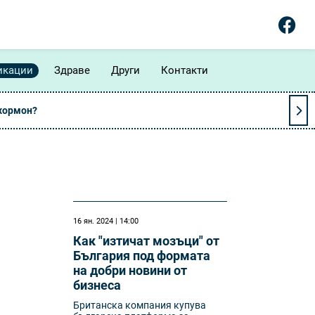
икации
Здраве
Други
Контакти
 хормон?
16 ян. 2024 | 14:00
Как "изтичат мозъци" от
България под формата
на добри новини от
бизнеса
Британска компания купува