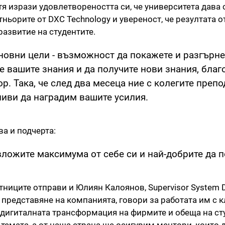
я изрази удовлетвореността си, че университета дава 
ньорите от DXC Technology и увереност, че резултата о
развитие на студентите.
новни цели - възможност да покажете и разгърн
е вашите знания и да получите нови знания, благ
р. Така, че след два месеца ние с колегите препо
иви да наградим вашите усилия.
а и подчерта:
вложите максимума от себе си и най-добрите да п
тниците отправи и Юлиян Калоянов, Supervisor System 
 представяне на компанията, говори за работата им с к
а дигиталната трансформация на фирмите и обеща на сту