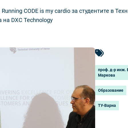
 Running CODE is my cardio за студентите в Тех
а на DXC Technology
проф. д-р инж.
Маркова
Образование
ТУ-Варна