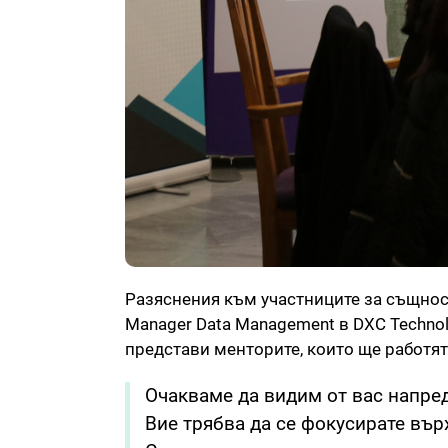
Разяснения към участниците за същнос
Manager Data Management в DXC Technolo
представи менторите, които ще работят 
Очакваме да видим от вас напред
Вие трябва да се фокусирате вър