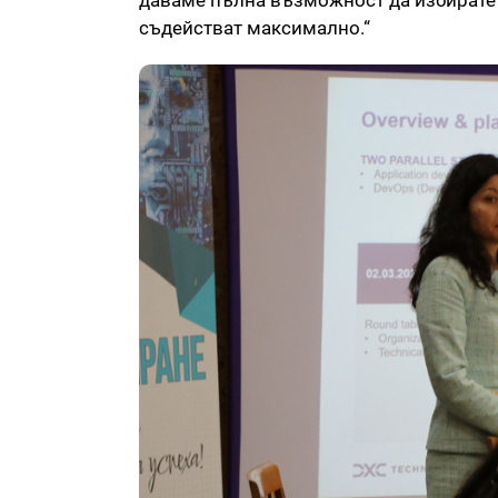
даваме пълна възможност да избирате т
съдействат максимално.“