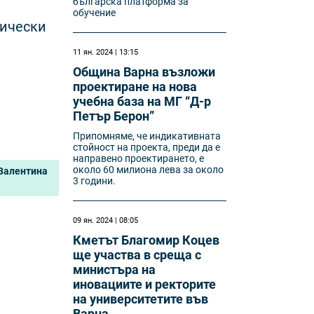
българска платформа за
обучение
нически
11 ян. 2024 | 13:15
Община Варна възложи
проектиране на нова
учебна база на МГ “Д-р
Петър Берон”
Припомняме, че индикативната
стойност на проекта, преди да е
направено проектирането, е
около 60 милиона лева за около
 Валентина
3 години.
09 ян. 2024 | 08:05
Кметът Благомир Коцев
ще участва в среща с
министъра на
иновациите и ректорите
на университетите във
Варна