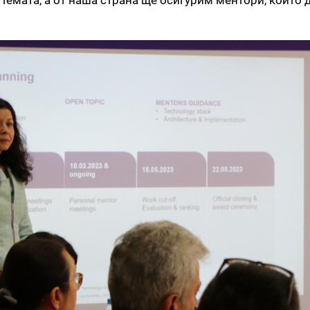
емата, а от наша страна ще осигурим ментори, които 