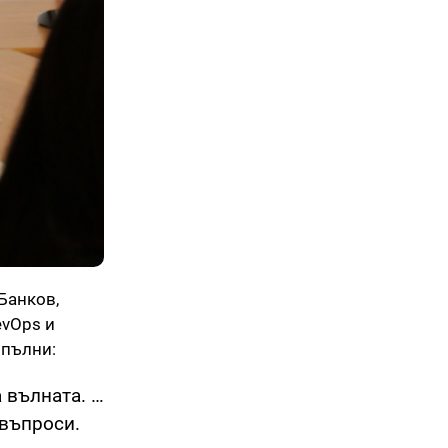
Банков,
evOps и
опълни:
 вълната. …
 въпроси.