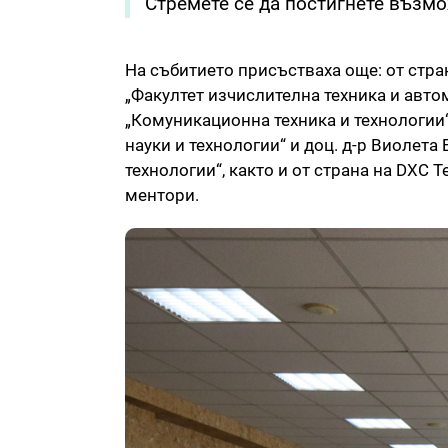
Стремете се да постигнете възмо
На събитието присъстваха още: от стра
„Факултет изчислителна техника и автом
„Комуникационна техника и технологии“
науки и технологии“ и доц. д-р Виолета
технологии“, както и от страна на DXC T
ментори.