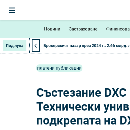
Новини
Застраховане
Финансова
Под лупа
Брокерският пазар през 2024 г.: 2.66 млрд. 
платени публикации
Състезание DXC 
Технически унив
подкрепата на D