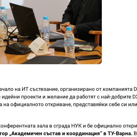
ачало на ИТ състезание, организирано от компанията 
 с идейни проекти и желание да работят с най-добрите 
а на официалното откриване, представяйки себе си или
 конферентната зала в сграда НУК и бе официално откри
тор „Академичен състав и координация“ в ТУ-Варна.
В