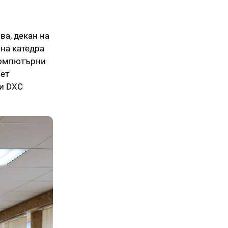
ва, декан на
 на катедра
„Компютърни
нет
 и DXC