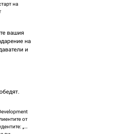
старт на
т
ете вашия
одарение на
даватели и
обедят.
Development
лиентите от
дентите: „…