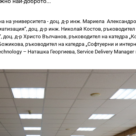
жно най-доброто...
на на университета - доц. д-р инж. Мариела Александро
атизация“, доц. д-р инж. Николай Костов, ръководител
, доц. д-р Христо Вълчанов, ръководител на катедра 
 Божикова, ръководител на катедра „Софтуерни и интер
echnology – Наташка Георгиева, Service Delivery Manager