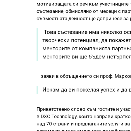
мотивиращата си реч към участниците т
състезание, обмисляно от месеци с парт
съвместната дейност ще допринесе за 
Това състезание има няколко ос
творчески потенциал, да покажет
менторите от компанията партньо
менторите ви ще бъдем нетърпел
– заяви в обръщението си проф. Марков
Искам да ви пожелая успех и да 
Приветствено слово към гостите и учас
в DXC Technology, който направи кратко
над 70 страни и предлаганите услуги з