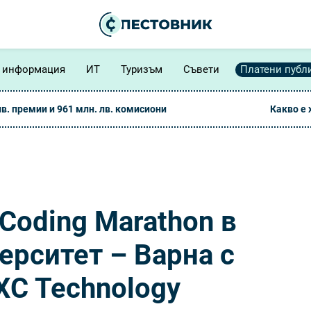
 информация
ИТ
Туризъм
Съвети
Платени публ
лв. премии и 961 млн. лв. комисиони
Какво е
Coding Marathon в
ерситет – Варна с
XC Technology