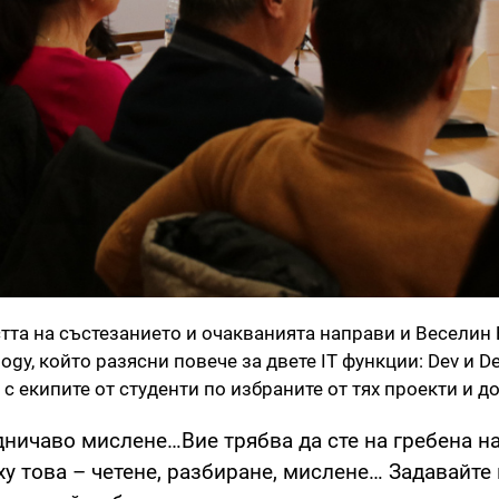
тта на състезанието и очакванията направи и Веселин 
gy, който разясни повече за двете IT функции: Dev и D
с екипите от студенти по избраните от тях проекти и д
ничаво мислене…Вие трябва да сте на гребена на
ху това – четене, разбиране, мислене… Задавайте