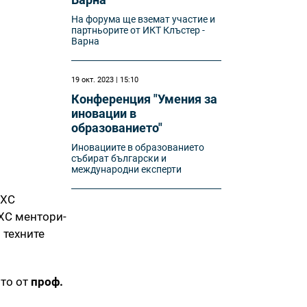
На форума ще вземат участие и
партньорите от ИКТ Клъстер -
Варна
19 окт. 2023 | 15:10
Конференция "Умения за
иновации в
образованието"
Иновациите в образованието
събират български и
международни експерти
DXC
DXC ментори-
 техните
то от
проф.