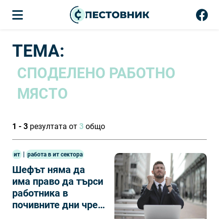
ТЕМА:
СПОДЕЛЕНО РАБОТНО
МЯСТО
1 - 3
резултата от
3
общо
|
ит
работа в ит сектора
Шефът няма да
има право да търси
работника в
почивните дни чрез
имейли и