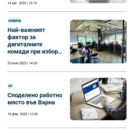
14 авг. 2023 | 10:15
съобщения в
социални мрежи.
новини
Най-важният
фактор за
дигиталните
номади при избор
на дестинация,
25 юли 2023 | 14:20
разбира се е
цената.
ит
Споделено работно
място във Варна
16 фев. 2023 | 12:00