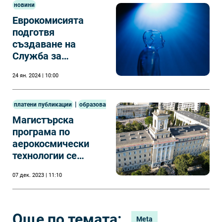
новини
Еврокомисията
подготвя
създаване на
Служба за
изкуствен интелект
24 ян. 2024 | 10:00
|
платени публикации
образование
Магистърска
програма по
аерокосмически
технологии се
открива в ВВМУ
07 дек. 2023 | 11:10
Още по темата:
Meta