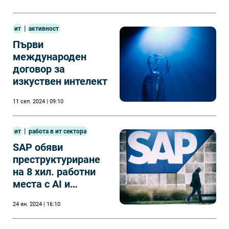
|
ит
активност
Първи
международен
договор за
изкуствен интелект
11 сеп. 2024 | 09:10
|
ит
работа в ит сектора
SAP обяви
преструктуриране
на 8 хил. работни
места с AI и
акциите му скочиха
24 ян. 2024 | 16:10
рекордно