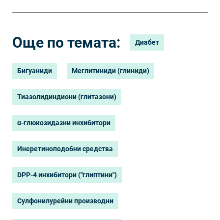
Още по темата:
Диабет
Бигуаниди
Меглитиниди (глиниди)
Тиазолидиндиони (глитазони)
α-глюкозидазни инхибитори
Инеретиноподобни средства
DPP-4 инхибитори ("глиптини")
Сулфонилурейни производни