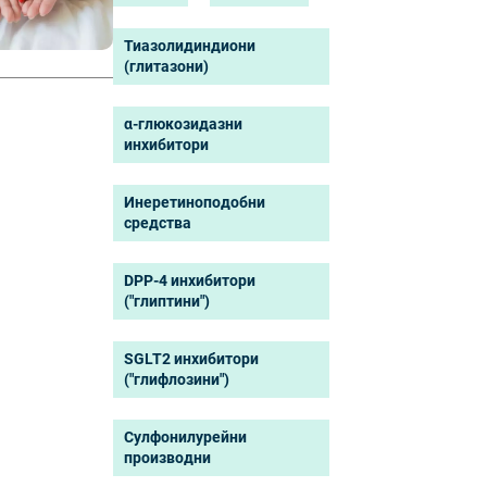
Тиазолидиндиони
(глитазони)
α-глюкозидазни
инхибитори
Инеретиноподобни
средства
DPP-4 инхибитори
("глиптини")
SGLT2 инхибитори
("глифлозини")
Сулфонилурейни
производни