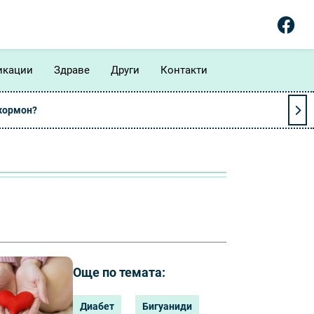
икации
Здраве
Други
Контакти
 хормон?
Още по темата:
Диабет
Бигуаниди