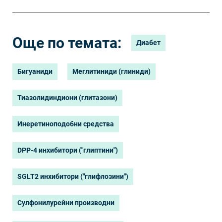
Още по темата:
Диабет
Бигуаниди
Меглитиниди (глиниди)
Тиазолидиндиони (глитазони)
Инеретиноподобни средства
DPP-4 инхибитори ("глиптини")
SGLT2 инхибитори ("глифлозини")
Сулфонилурейни производни