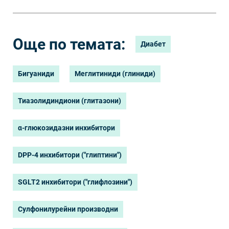
Още по темата:
Диабет
Бигуаниди
Меглитиниди (глиниди)
Тиазолидиндиони (глитазони)
α-глюкозидазни инхибитори
DPP-4 инхибитори ("глиптини")
SGLT2 инхибитори ("глифлозини")
Сулфонилурейни производни