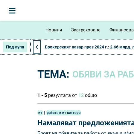
Новини
Застраховане
Финансова
Под лупа
Брокерският пазар през 2024 г.: 2.66 млрд. 
ТЕМА:
ОБЯВИ ЗА РА
1 - 5
резултата от
12
общо
|
ит
работа в ит сектора
Намаляват предложенията 
Броят на обявите за работа от вкъщи и/ил