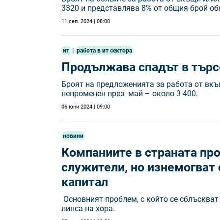
3320 и представлява 8% от общия брой об
11 сеп. 2024 | 08:00
|
ит
работа в ит сектора
Продължава спадът в търс
Броят на предложенията за работа от вк
непроменен през май – около 3 400.
06 юни 2024 | 09:00
новини
Компаниите в страната пр
служители, но изнемогват 
капитал
Основният проблем, с който се сблъскват 
липса на хора.