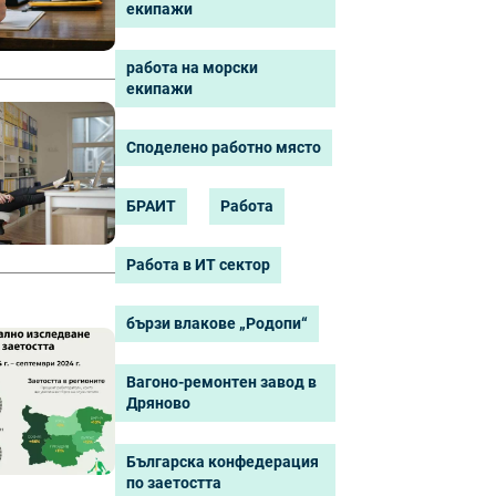
екипажи
работа на морски
екипажи
Споделено работно място
БРАИТ
Работа
Работа в ИТ сектор
бързи влакове „Родопи“
Вагоно-ремонтен завод в
Дряново
Българска конфедерация
по заетостта