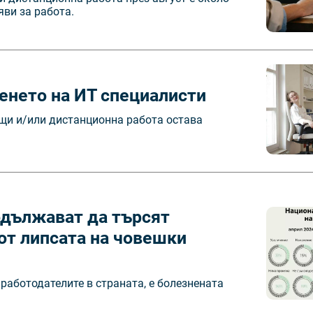
яви за работа.
енето на ИТ специалисти
ъщи и/или дистанционна работа остава
одължават да търсят
от липсата на човешки
работодателите в страната, е болезнената