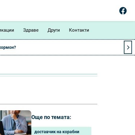
икации
Здраве
Други
Контакти
 хормон?
Още по темата:
доставчик на корабни