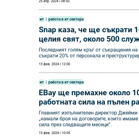
25 апр. 2024 | 08:50
|
ит
работа в ит сектора
Snap каза, че ще съкрати 1
целия свят, около 500 слу
Последният голям кръг от съкращения на к
съкрати 20% от персонала и преструктури
13 фев. 2024 | 12:00
|
ит
работа в ит сектора
EBay ще премахне около 10
работната сила на пълен р
Главният изпълнителен директор Джейми 
„намали броя на договорите, които имаме
сила през следващите месеци“.
13 фев. 2024 | 10:05