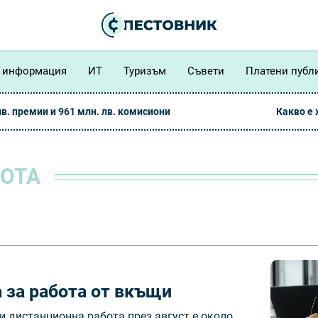
 информация
ИТ
Туризъм
Съвети
Платени публ
лв. премии и 961 млн. лв. комисиони
Какво е
БОТА
за работа от вкъщи
и дистанционна работа през август е около