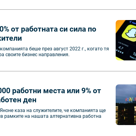
0% от работната си сила по
жители
омпанията беше през август 2022 г., когато тя
ра своите бизнес направления.
00 работни места или 9% от
аботен ден
Яноне каза на служителите, че компанията ще
 в рамките на нашата алтернативна работна