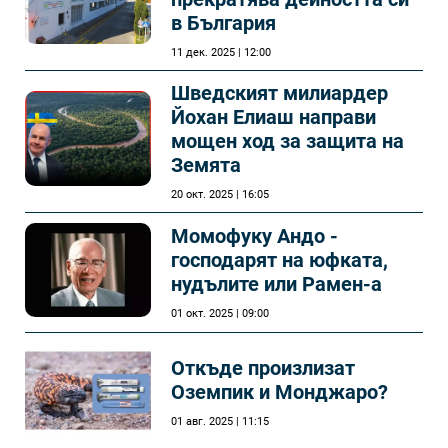
в България
11 дек. 2025 | 12:00
Шведският милиардер
Йохан Елиаш направи
мощен ход за защита на
Земята
20 окт. 2025 | 16:05
Момофуку Андо -
господарят на юфката,
нудълите или Рамен-а
01 окт. 2025 | 09:00
Откъде произлизат
Оземпик и Монджаро?
01 авг. 2025 | 11:15