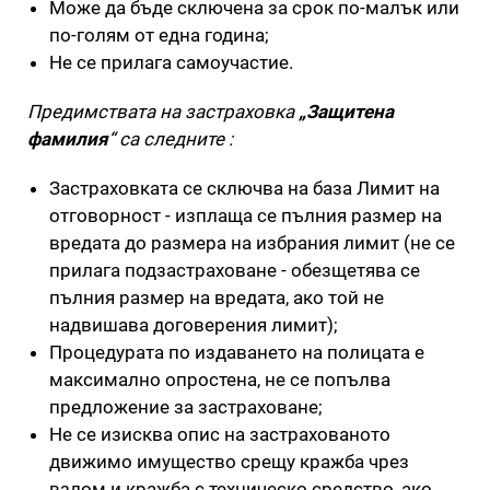
Може да бъде сключена за срок по-малък или
по-голям от една година;
Не се прилага самоучастие.
Предимствата на застраховка
„Защитена
фамилия
“ са следните :
Застраховката се сключва на база Лимит на
отговорност - изплаща се пълния размер на
вредата до размера на избрания лимит (не се
прилага подзастраховане - обезщетява се
пълния размер на вредата, ако той не
надвишава договерения лимит);
Процедурата по издаването на полицата е
максимално опростена, не се попълва
предложение за застраховане;
Не се изисква опис на застрахованото
движимо имущество срещу кражба чрез
взлом и кражба с техническо средство, ако