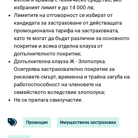
избраният лимит е до 14 000 лв;
Лимитите на отговорност се избират от
кандидата за застраховане от действащата
промоционална тарифа на застраховката,
като те могат да бъдат различни за основното
покритие и всяка отделна клауза от
допълнителното покритие;
Допълнителна клауза Ж - Злополука.
Осигурява застрахователно покритие за
рисковете смърт, временна и трайна загуба на
работоспособност на членовете на
семейството вследствие злополука;
Не се прилага самоучастие.
Промоция
Имуществена застраховка