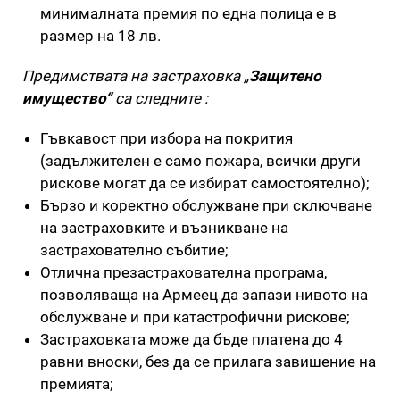
минималната премия по една полица е в
размер на 18 лв.
Предимствата на застраховка „
Защитено
имущество“
са следните :
Гъвкавост при избора на покрития
(задължителен е само пожара, всички други
рискове могат да се избират самостоятелно);
Бързо и коректно обслужване при сключване
на застраховките и възникване на
застрахователно събитие;
Отлична презастрахователна програма,
позволяваща на Армеец да запази нивото на
обслужване и при катастрофични рискове;
Застраховката може да бъде платена до 4
равни вноски, без да се прилага завишение на
премията;