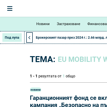
Новини
Застраховане
Финансова
Под лупа
Брокерският пазар през 2024 г.: 2.66 млрд. 
ТЕМА:
EU MOBILITY 
1 - 1
резултата от
1
общо
новини
Гаранционният фонд се вк
кампания „Безопасно на пъ