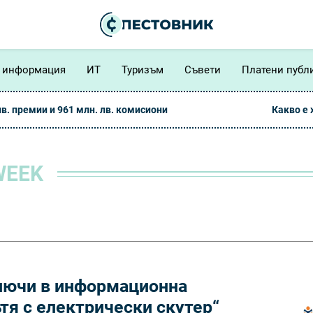
 информация
ИТ
Туризъм
Съвети
Платени публ
лв. премии и 961 млн. лв. комисиони
Какво е
WEEK
лючи в информационна
тя с електрически скутер“