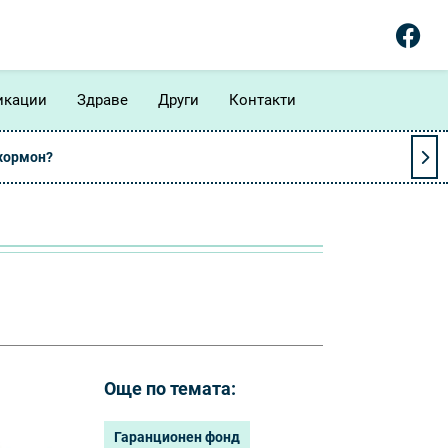
икации
Здраве
Други
Контакти
 хормон?
Още по темата:
Гаранционен фонд