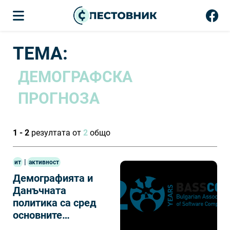
ТЕМА:
ДЕМОГРАФСКА
ПРОГНОЗА
1 - 2
резултата от
2
общо
|
ит
активност
Демографията и
Данъчната
политика са сред
основните
проблеми за ИТ