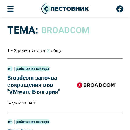
ТЕМА:
BROADCOM
1 - 2
резултата от
2
общо
|
ит
работа в ит сектора
Broadcom започва
съкращения във
"VMware България"
14 дек. 2023 | 14:00
|
ит
работа в ит сектора