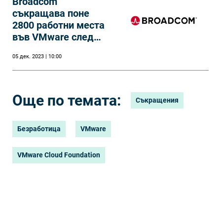
Broadcom
съкращава поне
2800 работни места
във VMware след
придобиването на
05 дек. 2023 | 10:00
стойност 69 млрд.
долара
Още по темата:
Съкращения
Безработица
VMware
VMware Cloud Foundation