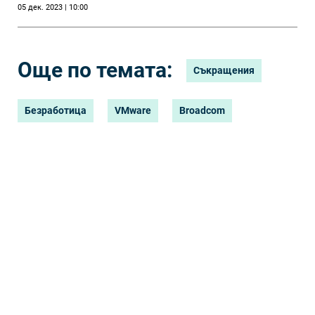
05 дек. 2023 | 10:00
стойност 69 млрд.
долара
Още по темата:
Съкращения
Безработица
VMware
Broadcom