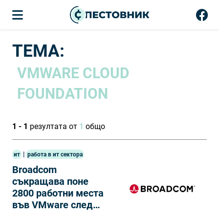
ТЕМА:
VMWARE CLOUD
FOUNDATION
1 - 1
резултата от
1
общо
|
ит
работа в ит сектора
Broadcom
съкращава поне
2800 работни места
във VMware след
придобиването на