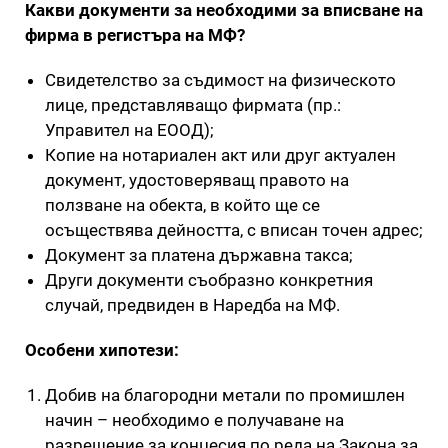
Какви документи за необходими за вписване на
фирма в регистъра на МФ?
Свидетелство за съдимост на физическото
лице, представляващо фирмата (пр.:
Управител на ЕООД);
Копие на нотариален акт или друг актуален
документ, удостоверяващ правото на
ползване на обекта, в който ще се
осъществява дейността, с вписан точен адрес;
Документ за платена държавна такса;
Други документи съобразно конкретния
случай, предвиден в Наредба на МФ.
Особени хипотези:
Добив на благородни метали по промишлен
начин – необходимо е получаване на
разрешение за концесия по реда на Закона за