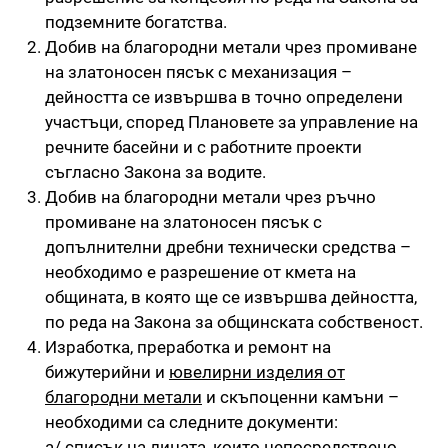
подземните богатства.
Добив на благородни метали чрез промиване
на златоносен пясък с механизация –
дейността се извършва в точно определени
участъци, според Плановете за управление на
речните басейни и с работните проекти
съгласно Закона за водите.
Добив на благородни метали чрез ръчно
промиване на златоносен пясък с
допълнителни дребни технически средства –
необходимо е разрешение от кмета на
общината, в която ще се извършва дейността,
по реда на Закона за общинската собственост.
Изработка, преработка и ремонт на
бижутерийни и
ювелирни изделия от
благородни метали
и скъпоценни камъни –
необходими са следните документи:
а/ списък на лицата, които непосредствено