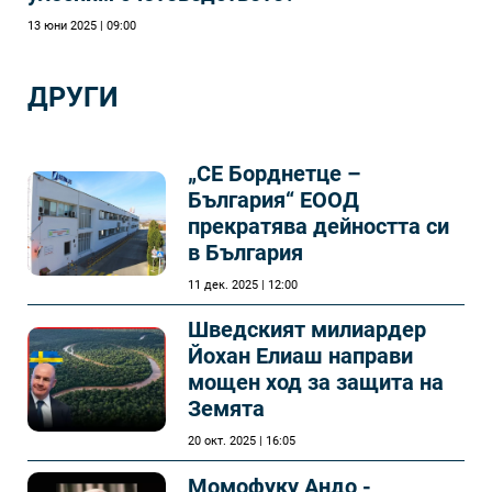
13 юни 2025 | 09:00
ДРУГИ
„СЕ Борднетце –
България“ ЕООД
прекратява дейността си
в България
11 дек. 2025 | 12:00
Шведският милиардер
Йохан Елиаш направи
мощен ход за защита на
Земята
20 окт. 2025 | 16:05
Момофуку Андо -