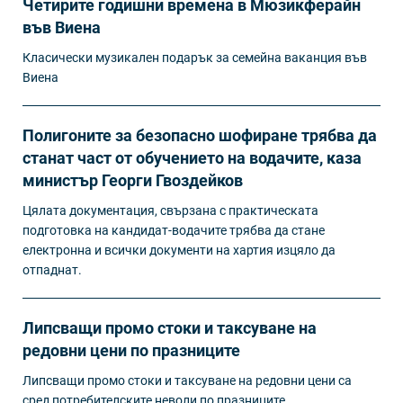
Четирите годишни времена в Мюзикферайн
във Виена
Класически музикален подарък за семейна ваканция във
Виена
Полигоните за безопасно шофиране трябва да
станат част от обучението на водачите, каза
министър Георги Гвоздейков
Цялата документация, свързана с практическата
подготовка на кандидат-водачите трябва да стане
електронна и всички документи на хартия изцяло да
отпаднат.
Липсващи промо стоки и таксуване на
редовни цени по празниците
Липсващи промо стоки и таксуване на редовни цени са
сред потребителските неволи по празниците