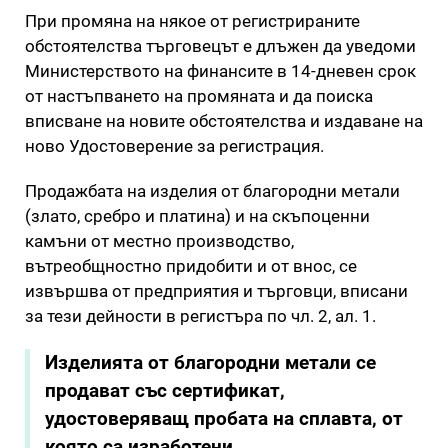
При промяна на някое от регистрираните
обстоятелства търговецът е длъжен да уведоми
Министерството на финансите в 14-дневен срок
от настъпването на промяната и да поиска
вписване на новите обстоятелства и издаване на
ново Удостоверение за регистрация.
Продажбата на изделия от благородни метали
(злато, сребро и платина) и на скъпоценни
камъни от местно производство,
вътреобщностно придобити и от внос, се
извършва от предприятия и търговци, вписани
за тези дейности в регистъра по чл. 2, ал. 1.
Изделията от благородни метали се
продават със сертификат,
удостоверяващ пробата на сплавта, от
която са изработени.