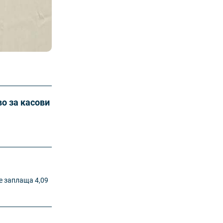
о за касови
е заплаща 4,09