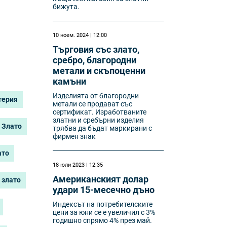
бижута.
10 ноем. 2024 | 12:00
Търговия със злато,
сребро, благородни
метали и скъпоценни
камъни
Изделията от благородни
терия
метали се продават със
сертификат. Изработваните
златни и сребърни изделия
Злато
трябва да бъдат маркирани с
фирмен знак
ато
18 юли 2023 | 12:35
Американският долар
 злато
удари 15-месечно дъно
Индексът на потребителските
цени за юни се е увеличил с 3%
годишно спрямо 4% през май.