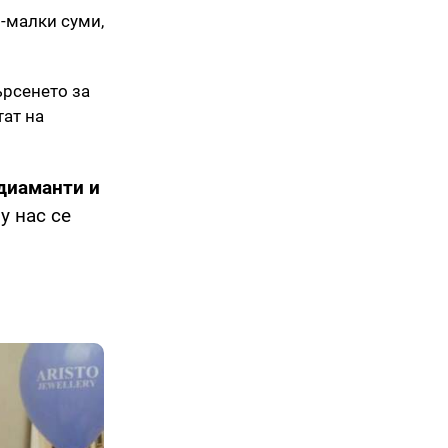
о-малки суми,
ърсенето за
тат на
диаманти и
у нас се