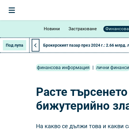
Новини
Застраховане
Финансова
Под лупа
Брокерският пазар през 2024 г.: 2.66 млрд. 
финансова информация
|
лични финанси
Расте търсенето
бижутерийно зла
На какво се дължи това и какви 