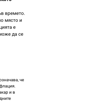
ъв времето.
но място и
цията е
може да се
означава, че
нфлация.
акар и в
едните