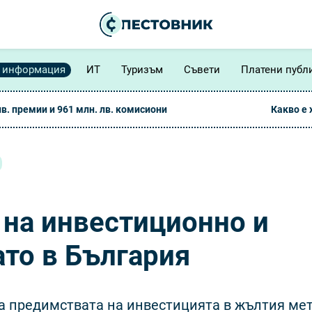
 информация
ИТ
Туризъм
Съвети
Платени публ
лв. премии и 961 млн. лв. комисиони
Какво е
 на инвестиционно и
то в България
са предимствата на инвестицията в жълтия мет