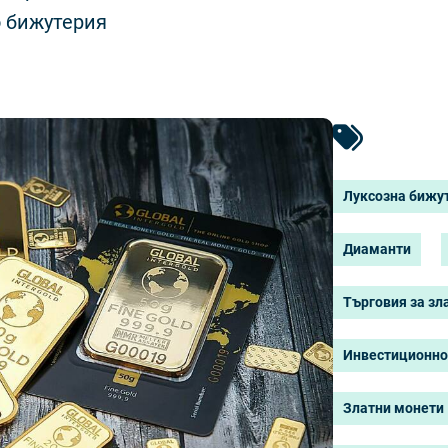
о бижутерия
Луксозна бижу
Диаманти
Търговия за зл
Инвестиционно
Златни монети