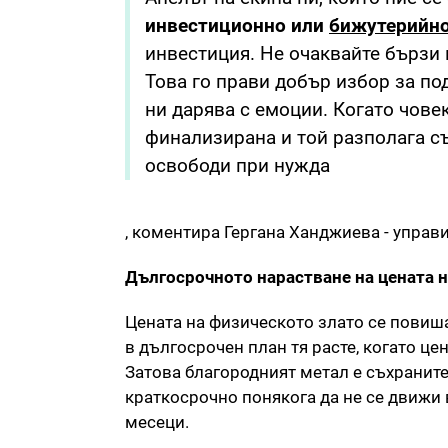
инвестиционно или
бижутерийно
инвестиция. Не очаквайте бързи 
Това го прави добър избор за по
ни дарява с емоции. Когато чове
финализирана и той разполага съ
освободи при нужда
, коментира Гергана Ханджиева - управи
Дългосрочното нарастване на цената н
Цената на физическото злато се повиша
в дългосрочен план тя расте, когато це
Затова благородният метал е съхраните
краткосрочно понякога да не се движи 
месеци.