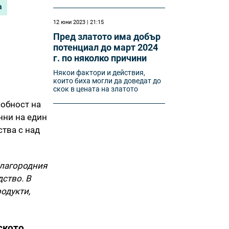
а
12 юни 2023 | 21:15
Пред златото има добър
потенциал до март 2024
г. по няколко причини
Някои фактори и действия,
които биха могли да доведат до
скок в цената на златото
собност на
нни на един
ства с над
благородния
дство. В
одукти,
ското