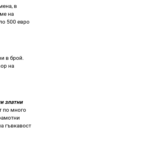
мена, в
еме на
ло 500 евро
и в брой.
вор на
и златни
т по много
грамотни
ма гъвкавост