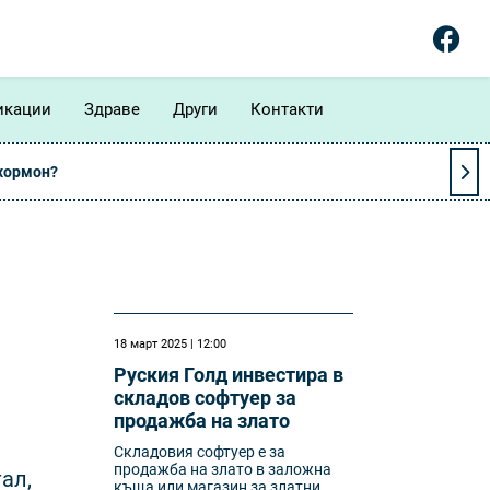
икации
Здраве
Други
Контакти
 хормон?
18 март 2025 | 12:00
Руския Голд инвестира в
складов софтуер за
продажба на злато
Складовия софтуер е за
продажба на злато в заложна
ал,
къща или магазин за златни