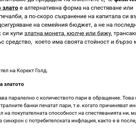
 злато
е алтернативна форма на спестяване или
печалби, а по-скоро съхранение на капитала си в
дсигуряване на семейния бюджет, а не на послед
к си купи
златна монета, кюлче или бижу
, трансак
с средство, което има своята стойност и бързо 
тел на Корект Голд.
а златото
ва паралелно с количеството пари в обращение. Това 
нтралните банки печатат пари, т.е. когато причиняват и
л на покупателната способност на спестяванията ни, м
в синхрон с потребителската инфлация, както е в посл