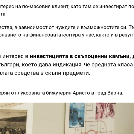
нтерес на по-масовия клиент, като там се инвестират п
та.
ства, в зависимост от нуждите и възможностите си. Т
ването на финансовата култура у нас, както и в резул
н интерес в
инвестицията в скъпоценни камъни, 
лгари, което дава индикация, че средната класа 
влага средства в скъпи предмети.
ерян от
луксозната бижутерия Аристо
в град Варна.