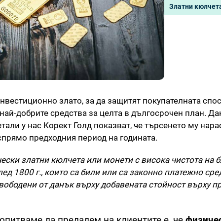
Златни кюлчет
инвестиционно злато, за да защитят покупателната спо
т най-добрите средства за целта в дългосрочен план. Да
етали у нас
Корект Голд
показват, че търсенето му нара
 спрямо предходния период на годината.
ски златни кюлчета или монети с висока чистота на 
лед 1800 г., които са били или са законно платежно сре
вободени от данък върху добавената стойност върху пр
 опитваме да предадем на клиентите е, че
физиче