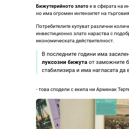
Бижутерийното злато
е в сферата на и
но има огромен интензитет на търговия
Потребителите купуват различни количе
инвестиционно злато нараства с подобря
икономическата действителност.
В последните години има засиле
луксозни бижута
от заможните бъ
стабилизира и има нагласата да 
- това сподели с екипа ни Арменак Терт