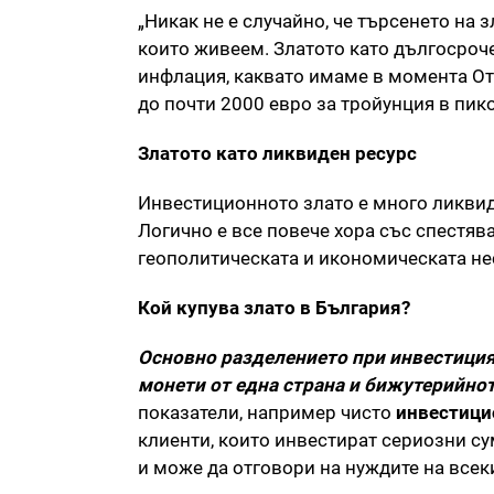
„Никак не е случайно, че търсенето на
които живеем. Златото като дългосроче
инфлация, каквато имаме в момента От 
до почти 2000 евро за тройунция в пи
Златото като ликвиден ресурс
Инвестиционното злато е много ликвидн
Логично е все повече хора със спестяв
геополитическата и икономическата не
Кой купува злато в България?
Основно разделението при инвестиция
монети от една страна и бижутерийнот
показатели, например чисто
инвестици
клиенти, които инвестират сериозни су
и може да отговори на нуждите на всек