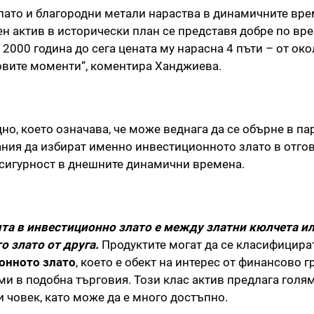
 злато и благородни метали нараства в динамичните вре
н актив в исторически план се представя добре по вр
2000 година до сега цената му нарасна 4 пъти – от око
ковите моменти“, коментира Ханджиева.
о, което означава, че може веднага да се обърне в пар
ания да избират именно инвестиционното злато в отго
сигурност в днешните динамични времена.
та в инвестиционно злато е между златни кюлчета ил
о злато от друга.
Продуктите могат да се класифицира
онното злато
, което е обект на интерес от финансово 
ми в подобна търговия. Този клас актив предлага голя
и човек, като може да е много достъпно.