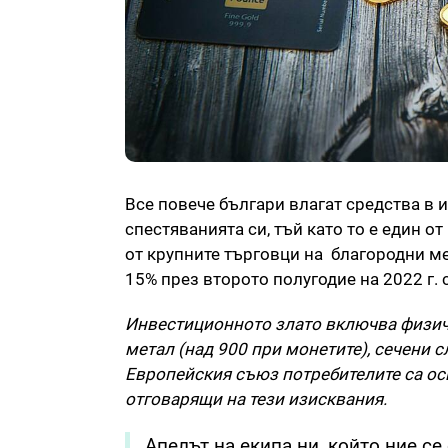
Все повече българи влагат средства в 
спестяванията си, тъй като то е един о
от крупните търговци на благородни м
15% през второто полугодие на 2022 г.
Инвестиционното злато включва физиче
метал (над 900 при монетите), сечени с
Европейския съюз потребителите са ос
отговарящи на тези изисквания.
Апелът на екипа ни, който ние се