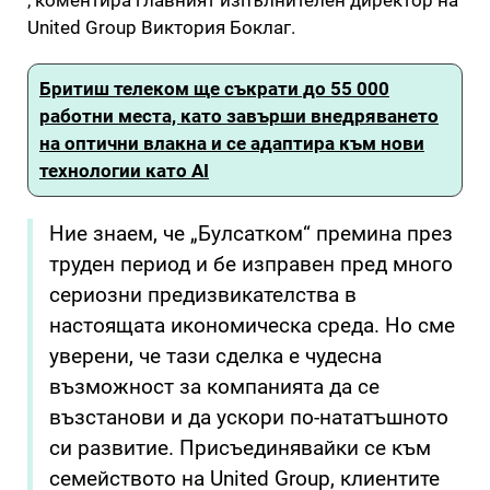
United Group Виктория Боклаг.
Бритиш телеком ще съкрати до 55 000
работни места, като завърши внедряването
на оптични влакна и се адаптира към нови
технологии като AI
Ние знаем, че „Булсатком“ премина през
труден период и бе изправен пред много
сериозни предизвикателства в
настоящата икономическа среда. Но сме
уверени, че тази сделка е чудесна
възможност за компанията да се
възстанови и да ускори по-нататъшното
си развитие. Присъединявайки се към
семейството на United Group, клиентите