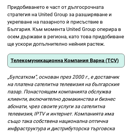
Придобиването е част от дългосрочната
стратегия на United Group за разширяване и
укрепване на пазарното ѝ присъствие в
България. Към момента United Group оперира в
осем държави в региона, като това придобиване
ще ускори допълнително нейния растеж.
Телекомуникационна Компания Варна (TCV)
„Булсатком“, основан през 2000 г., е доставчик
на платена сателитна телевизия на българския
пазар. Понастоящем компанията обслужва
клиенти, включително домакинства и бизнес
абонати, чрез своите услуги за сателитна
телевизия, IPTV и интернет. Компанията има
също така собствена национална оптична
инфраструктура и дистрибуторска търговска