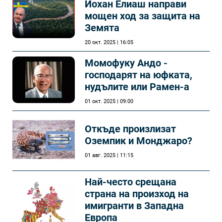
Йохан Елиаш направи
мощен ход за защита на
Земята
20 окт. 2025 | 16:05
Момофуку Андо -
господарят на юфката,
нудълите или Рамен-а
01 окт. 2025 | 09:00
Откъде произлизат
Оземпик и Монджаро?
01 авг. 2025 | 11:15
Най-често срещана
страна на произход на
имигранти в Западна
Европа