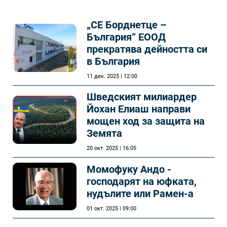
„СЕ Борднетце –
България“ ЕООД
прекратява дейността си
в България
11 дек. 2025 | 12:00
Шведският милиардер
Йохан Елиаш направи
мощен ход за защита на
Земята
20 окт. 2025 | 16:05
Момофуку Андо -
господарят на юфката,
нудълите или Рамен-а
01 окт. 2025 | 09:00