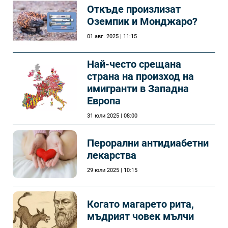
Откъде произлизат
Оземпик и Монджаро?
01 авг. 2025 | 11:15
Най-често срещана
страна на произход на
имигранти в Западна
Европа
31 юли 2025 | 08:00
Перорални антидиабетни
лекарства
29 юли 2025 | 10:15
Когато магарето рита,
мъдрият човек мълчи