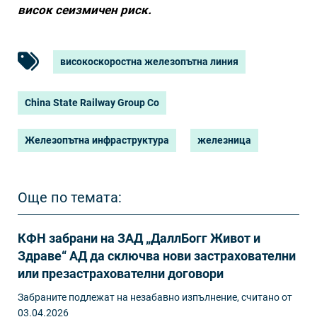
висок сеизмичен риск.
високоскоростна железопътна линия
China State Railway Group Co
Железопътна инфраструктура
железница
Още по темата:
КФН забрани на ЗАД „ДаллБогг Живот и
Здраве“ АД да сключва нови застрахователни
или презастрахователни договори
Забраните подлежат на незабавно изпълнение, считано от
03.04.2026