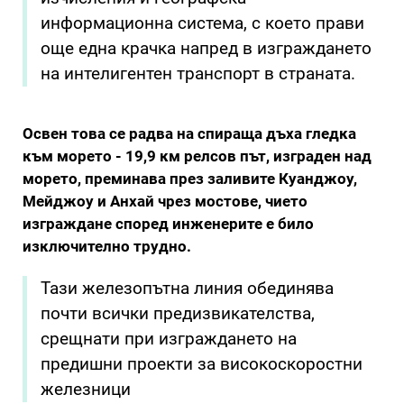
информационна система, с което прави
още една крачка напред в изграждането
на интелигентен транспорт в страната.
Освен това се радва на спираща дъха гледка
към морето - 19,9 км релсов път, изграден над
морето, преминава през заливите Куанджоу,
Мейджоу и Анхай чрез мостове, чието
изграждане според инженерите е било
изключително трудно.
Тази железопътна линия обединява
почти всички предизвикателства,
срещнати при изграждането на
предишни проекти за високоскоростни
железници