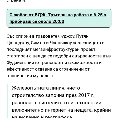
С любов от БДЖ: Тръгваш на работа в 6.25 ч.,
прибираш се около 20:00
Със спирки в градовете Фуджоу, Путян,
Цюанджоу, Сямън и Чжанчжоу железницата е
последният мегаинфраструктурен проект,
стартиран с цел да се подобри свързаността във
Фудзиен, чиито транспортни възможности и
ефективност отдавна са ограничени от
планинския му релеф.
Железопътната линия, чието
строителство започна през 2017 г.,
разполага с интелигентни технологии,
включително интернет на нещата, крайни
изчисления и географска