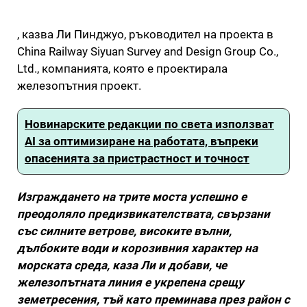
, казва Ли Пинджуо, ръководител на проекта в
China Railway Siyuan Survey and Design Group Co.,
Ltd., компанията, която е проектирала
железопътния проект.
Новинарските редакции по света използват
AI за оптимизиране на работата, въпреки
опасенията за пристрастност и точност
Изграждането на трите моста успешно е
преодоляло предизвикателствата, свързани
със силните ветрове, високите вълни,
дълбоките води и корозивния характер на
морската среда, каза Ли и добави, че
железопътната линия е укрепена срещу
земетресения, тъй като преминава през район с