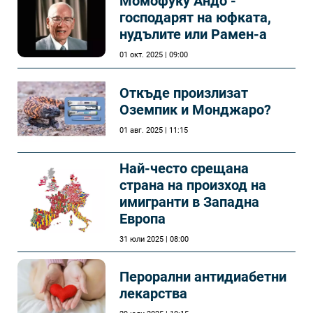
Момофуку Андо -
господарят на юфката,
нудълите или Рамен-а
01 окт. 2025 | 09:00
Откъде произлизат
Оземпик и Монджаро?
01 авг. 2025 | 11:15
Най-често срещана
страна на произход на
имигранти в Западна
Европа
31 юли 2025 | 08:00
Перорални антидиабетни
лекарства