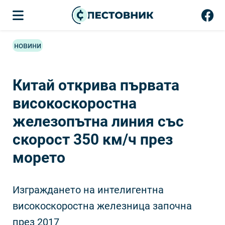
новини
Китай открива първата
високоскоростна
железопътна линия със
скорост 350 км/ч през
морето
Изграждането на интелигентна
високоскоростна железница започна
през 2017