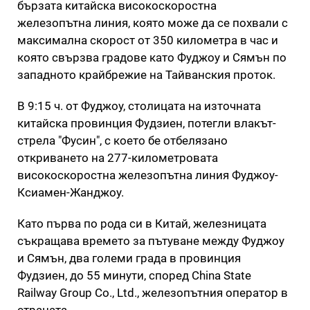
бързата китайска високоскоростна
железопътна линия, която може да се похвали с
максимална скорост от 350 километра в час и
която свързва градове като Фуджоу и Сямън по
западното крайбрежие на Тайванския проток.
В 9:15 ч. от Фуджоу, столицата на източната
китайска провинция Фудзиен, потегли влакът-
стрела "Фусин", с което бе отбелязано
откриването на 277-километровата
високоскоростна железопътна линия Фуджоу-
Ксиамен-Жанджоу.
Като първа по рода си в Китай, железницата
съкращава времето за пътуване между Фуджоу
и Сямън, два големи града в провинция
Фудзиен, до 55 минути, според China State
Railway Group Co., Ltd., железопътния оператор в
страната.