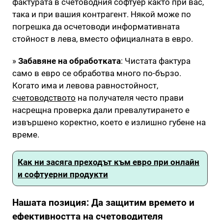
фактурата в счетоводния софтуер както при вас,
така и при вашия контрагент. Някой може по
погрешка да осчетоводи информативната
стойност в лева, вместо официалната в евро.
»
Забавяне на обработката
: Чистата фактура
само в евро се обработва много по-бързо.
Когато има и левова равностойност,
счетоводството
на получателя често прави
насрещна проверка дали превалутирането е
извършено коректно, което е излишно губене на
време.
Как ни засяга преходът към евро при онлайн
и софтуерни продукти
Нашата позиция: Да защитим времето и
ефективността на счетоводителя