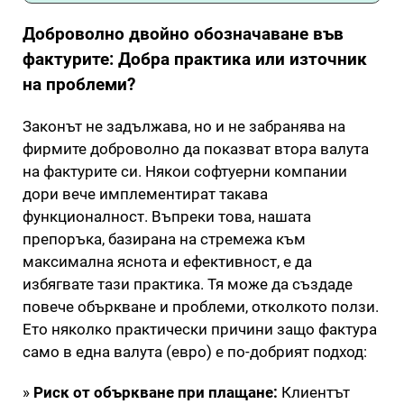
Доброволно двойно обозначаване във
фактурите: Добра практика или източник
на проблеми?
Законът не задължава, но и не забранява на
фирмите доброволно да показват втора валута
на фактурите си. Някои софтуерни компании
дори вече имплементират такава
функционалност. Въпреки това, нашата
препоръка, базирана на стремежа към
максимална яснота и ефективност, е да
избягвате тази практика. Тя може да създаде
повече объркване и проблеми, отколкото ползи.
Ето няколко практически причини защо фактура
само в една валута (евро) е по-добрият подход:
»
Риск от объркване при плащане:
Клиентът