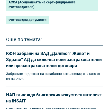
ACCA (Асоциацията на сертифицираните
счетоводители)
счетоводни документи
Още по темата:
КФН забрани на ЗАД „ДаллБогг Живот и
Здраве“ АД да сключва нови застрахователни
или презастрахователни договори
Забраните подлежат на незабавно изпълнение, считано от
03.04.2026
НАП въвежда българския изкуствен интелект
на INSAIT
Служителите на приходната агенция ползват модерните