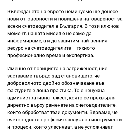
Въвеждането на еврото неминуемо ще донесе
нови отговорности и повишена натовареност за
всеки счетоводител в България. В този ключов
момент, нашата мисия е не само да
информираме, а и да защитим най-ценния
ресурс на счетоводителите – тяхното
професионално време и експертиза.
Именно от позицията на загриженост, ние
заставаме твърдо зад становището, че
доброволното двойно обозначаване във
фактурите е лоша практика. То е ненужна
административна тежест, която се прехвърля
директно върху раменете на счетоводителите,
които обработват тези документи. Вярваме, че
счетоводната професия заслужава инструменти
и процеси, които улесняват, а не усложняват