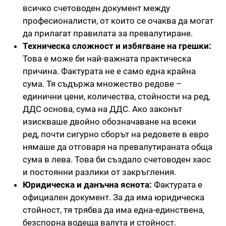
всичко счетоводен документ между
професионалисти, от които се очаква да могат
да прилагат правилата за превалутиране.
Техническа сложност и избягване на грешки:
Това е може би най-важната практическа
причина. Фактурата не е само една крайна
сума. Тя съдържа множество редове –
единични цени, количества, стойности на ред,
ДДС основа, сума на ДДС. Ако законът
изискваше двойно обозначаване на всеки
ред, почти сигурно сборът на редовете в евро
нямаше да отговаря на превалутираната обща
сума в лева. Това би създало счетоводен хаос
и постоянни разлики от закръгления.
Юридическа и данъчна яснота:
Фактурата е
официален документ. За да има юридическа
стойност, тя трябва да има една-единствена,
безспорна водеща валута и стойност.