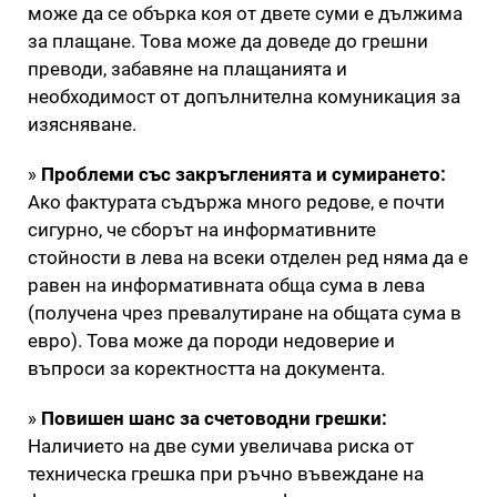
може да се обърка коя от двете суми е дължима
за плащане. Това може да доведе до грешни
преводи, забавяне на плащанията и
необходимост от допълнителна комуникация за
изясняване.
»
Проблеми със закръгленията и сумирането:
Ако фактурата съдържа много редове, е почти
сигурно, че сборът на информативните
стойности в лева на всеки отделен ред няма да е
равен на информативната обща сума в лева
(получена чрез превалутиране на общата сума в
евро). Това може да породи недоверие и
въпроси за коректността на документа.
»
Повишен шанс за счетоводни грешки:
Наличието на две суми увеличава риска от
техническа грешка при ръчно въвеждане на