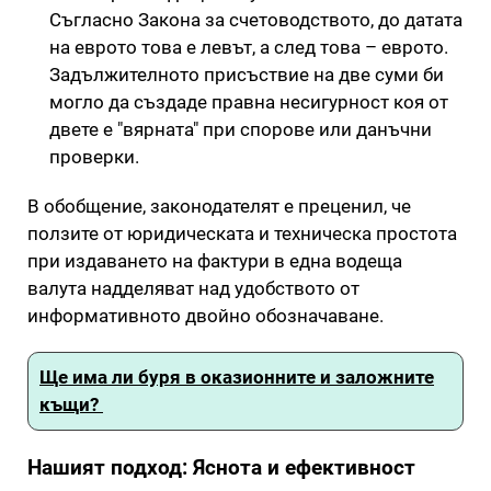
Съгласно Закона за счетоводството, до датата
на еврото това е левът, а след това – еврото.
Задължителното присъствие на две суми би
могло да създаде правна несигурност коя от
двете е "вярната" при спорове или данъчни
проверки.
В обобщение, законодателят е преценил, че
ползите от юридическата и техническа простота
при издаването на фактури в една водеща
валута надделяват над удобството от
информативното двойно обозначаване.
Ще има ли буря в оказионните и заложните
къщи?
Нашият подход: Яснота и ефективност