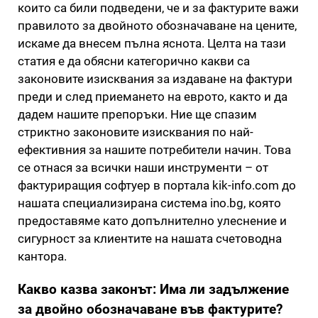
които са били подведени, че и за фактурите важи
правилото за двойното обозначаване на цените,
искаме да внесем пълна яснота. Целта на тази
статия е да обясни категорично какви са
законовите изисквания за издаване на фактури
преди и след приемането на еврото, както и да
дадем нашите препоръки. Ние ще спазим
стриктно законовите изисквания по най-
ефективния за нашите потребители начин. Това
се отнася за всички наши инструменти – от
фактуриращия софтуер в портала kik-info.com до
нашата специализирана система ino.bg, която
предоставяме като допълнително улеснение и
сигурност за клиентите на нашата счетоводна
кантора.
Какво казва законът: Има ли задължение
за двойно обозначаване във фактурите?