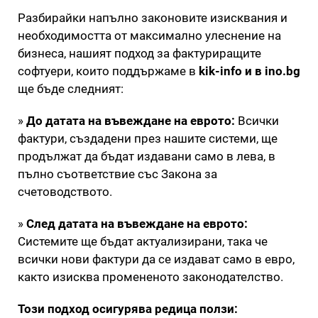
Разбирайки напълно законовите изисквания и
необходимостта от максимално улеснение на
бизнеса, нашият подход за фактуриращите
софтуери, които поддържаме в
kik-info и в ino.bg
ще бъде следният:
»
До датата на въвеждане на еврото:
Всички
фактури, създадени през нашите системи, ще
продължат да бъдат издавани само в лева, в
пълно съответствие със Закона за
счетоводството.
»
След датата на въвеждане на еврото:
Системите ще бъдат актуализирани, така че
всички нови фактури да се издават само в евро,
както изисква промененото законодателство.
Този подход осигурява редица ползи: