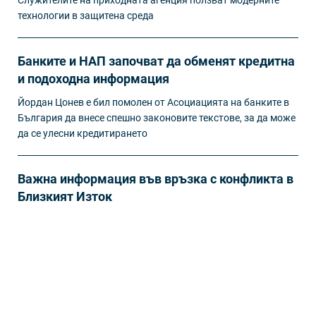
технологии в защитена среда
Банките и НАП започват да обменят кредитна
и подоходна информация
Йордан Цонев е бил помолен от Асоциацията на банките в
България да внесе спешно законовите текстове, за да може
да се улесни кредитирането
Важна информация във връзка с конфликта в
Близкият Изток
Информация от застрахователите по застраховка Помощ
при пътуване в чужбина
ЕСЕНЦИЯ