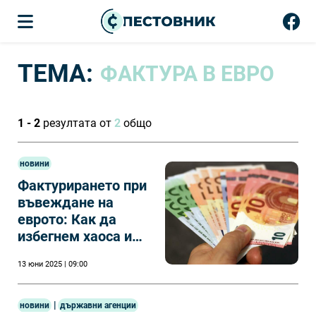
ТЕМА:
ФАКТУРА В ЕВРО
1 - 2
резултата от
2
общо
новини
Фактурирането при
въвеждане на
еврото: Как да
избегнем хаоса и
да улесним
13 юни 2025 | 09:00
счетоводството?
|
новини
държавни агенции