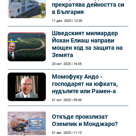
прекратява дейността си
в България
11 дек. 2025 | 12:00
Шведският милиардер
Йохан Елиаш направи
мощен ход за защита на
Земята
20 окт. 2025 | 16:05
Момофуку Андо -
господарят на юфката,
нудълите или Рамен-а
01 окт. 2025 | 09:00
Откъде произлизат
Оземпик и Монджаро?
01 авг. 2025 | 11:15