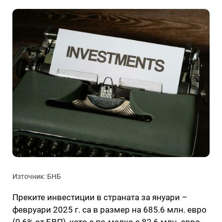
Източник: БНБ
Преките инвестиции в страната за януари –
февруари 2025 г. са в размер на 685.6 млн. евро
(0.6% от БВП), като е по-малко с 82.6 млн. евро