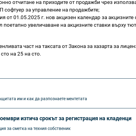
нно отчитане на приходите от продажби чрез използв
П софтуер за управление на продажбите;
 от 01.05.2025 г. нов акцизен календар за акцизните 
л поетапно увеличаване на акцизните ставки върху тю
енливата част на таксата от Закона за хазарта за лицен
сто на 25 на сто.
ащитата им и как да разпознаете ментетата
ноември изтича срокът за регистрация на кладенци
ия за сметка на техния собственик