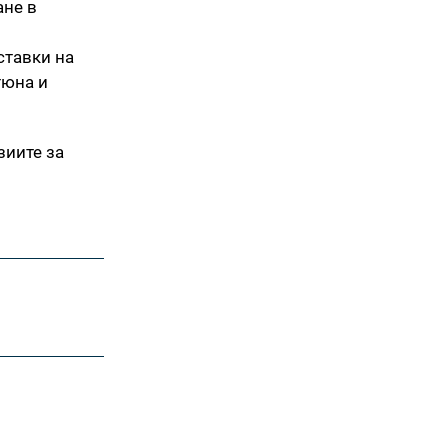
ане в
ставки на
тюна и
зиите за