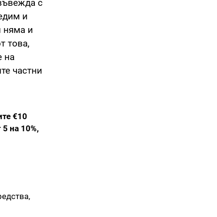
въвежда с
едим и
 няма и
т това,
е на
ите частни
ите €10
 5 на 10%,
редства,