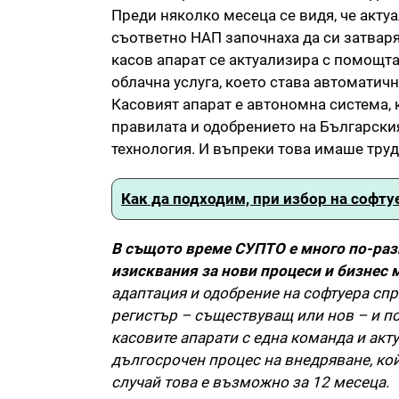
Преди няколко месеца се видя, че акту
съответно НАП започнаха да си затваря
касов апарат се актуализира с помощт
облачна услуга, което става автоматич
Касовият апарат е автономна система, 
правилата и одобрението на Българския
технология. И въпреки това имаше труд
Как да подходим, при избор на софту
В същото време СУПТО е много по-раз
изисквания за нови процеси и бизнес 
адаптация и одобрение на софтуера спр
регистър – съществуващ или нов – и по
касовите апарати с една команда и акт
дългосрочен процес на внедряване, кой
случай това е възможно за 12 месеца.