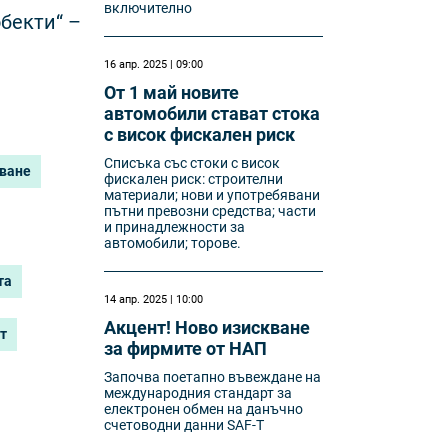
включително
обекти“ –
16 апр. 2025 | 09:00
От 1 май новите
автомобили стават стока
с висок фискален риск
Списъка със стоки с висок
яване
фискален риск: строителни
материали; нови и употребявани
пътни превозни средства; части
и принадлежности за
автомобили; торове.
та
14 апр. 2025 | 10:00
Акцент! Ново изискване
т
за фирмите от НАП
Започва поетапно въвеждане на
международния стандарт за
електронен обмен на данъчно
счетоводни данни SAF-T