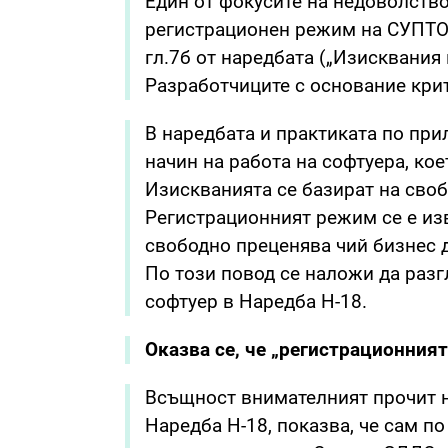
Един от фокусите на недоволствот
регистрационен режим на СУПТО,
гл.7б от наредбата („Изисквания
Разработчиците с основание крит
В наредбата и практиката по при
начин на работа на софтуера, ко
Изискванията се базират на сво
Регистрационният режим се е изв
свободно преценява чий бизнес д
По този повод се наложи да раз
софтуер в Наредба Н-18.
Оказва се, че „регистрационния
Всъщност внимателният прочит на
Наредба Н-18, показва, че сам п