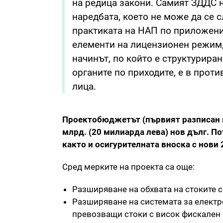
на редица закони. Самият ЗДДС 
наредбата, което не може да се 
практиката на НАП по приложение
елементи на лицензионен режим, 
начинът, по който е структурира
органите по приходите, е в прот
лица.
Проектобюджетът (първият разписан в
млрд. (20 милиарда лева) нов дълг. П
както и осигурителната вноска с нови 2
Сред мерките на проекта са още:
Разширяване на обхвата на стоките с
Разширяване на системата за електр
превозващи стоки с висок фискален 