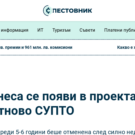
 информация
ИТ
Туризъм
Съвети
Платени публ
лв. премии и 961 млн. лв. комисиони
Какво е
неса се появи в проекта
отново СУПТО
преди 5-6 години беше отменена след силно н