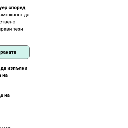
уер според
ъзможност да
дствено
прави тези
траната
 да изпълни
а на
е на