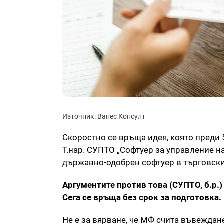
Източник: Ванес Консулт
Скоростно се връща идея, която преди 
Т.нар. СУПТО „Софтуер за управление н
държавно-одобрен софтуер в търговски
Аргументите против това (СУПТО, б.р.)
Сега се връща без срок за подготовка.
Не е за вярване, че МФ счита въвежда