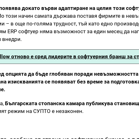
появява докато върви адаптиране на целия този софт
 По този начин самата държава поставя фирмите в нев
и – в още по-голяма трудност, тъй като едно произво
лям ERP софтуер няма възможност за един месец да на
и внедри.
low отново е сред лидерите в софтуерния бранш за с
ед опцията да бъде глобяван поради невъзможността
ана изискванията се появяват без време за подготовк
е.
а,
Българската стопанска камара публикува становищ
ият режим на СУПТО е незаконен.