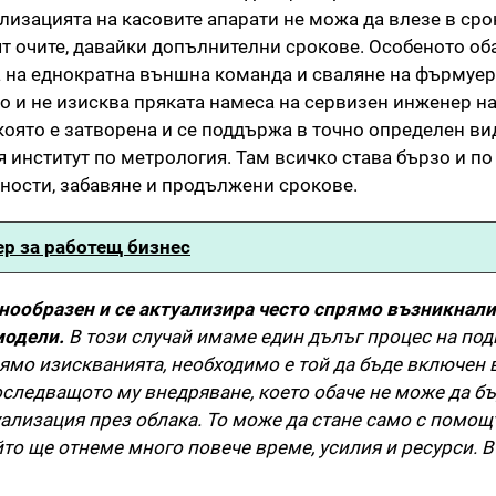
ализацията на касовите апарати не можа да влезе в сро
т очите, давайки допълнителни срокове. Особеното оба
а на еднократна външна команда и сваляне на фърмуер
но и не изисква пряката намеса на сервизен инженер на
която е затворена и се поддържа в точно определен ви
 институт по метрология. Там всичко става бързо и по
ности, забавяне и продължени срокове.
ер за работещ бизнес
нообразен и се актуализира често спрямо възникнали
модели.
В този случай имаме един дълъг процес на под
ямо изискванията, необходимо е той да бъде включен 
следващото му внедряване, което обаче не може да бъ
уализация през облака. То може да стане само с помощ
то ще отнеме много повече време, усилия и ресурси. В