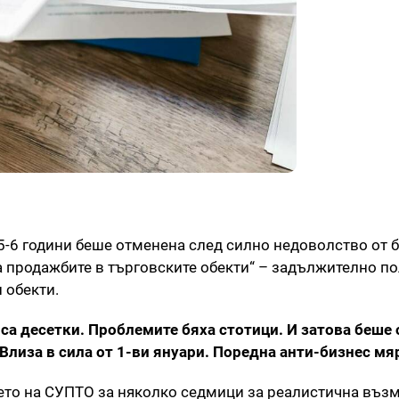
5-6 години беше отменена след силно недоволство от б
а продажбите в търговските обекти“ – задължително п
 обекти.
 са десетки. Проблемите бяха стотици. И затова беше
 Влиза в сила от 1-ви януари. Поредна анти-бизнес мя
нето на СУПТО за няколко седмици за реалистична въз