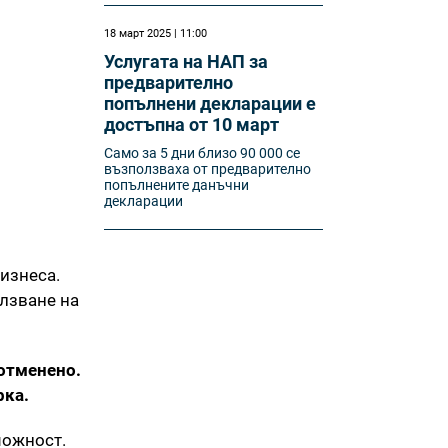
18 март 2025 | 11:00
Услугата на НАП за
предварително
попълнени декларации е
достъпна от 10 март
Само за 5 дни близо 90 000 се
възползваха от предварително
попълнените данъчни
декларации
изнеса.
олзване на
 отменено.
рка.
можност.