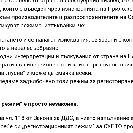
о, особено от страна на софтуерния бизнес, е в т
 който е въведен чрез изискванията на Прилож
 към производителите и разпространителите на С
икуват режима, изтъквайки, че:
лагането й се налагат изисквания, свързани с ко
ето е нецелесъобразно
бодни интерпретации и тълкувания от страна на 
ратил в лицензионен, при който органът по прих
а „пусне“ и може да смачка всеки.
гледаме задълбочено този режим за регистриране
т режим“ е просто незаконен.
 чл. 118 от Закона за ДДС, в чието изпълнение 
о себе си „регистрационният режим“ за СУПТО пр