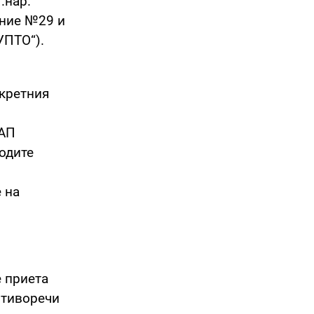
.нар.
ение №29 и
УПТО“).
нкретния
НАП
одите
 на
е приета
отиворечи