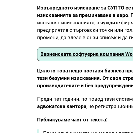
Извънредното изискване за СУПТО се 
изискванията за преминаване в евро
.
изпълнят изискванията, а чуждите фирм
предприятие с търговски точки или го
промени, да влезе в онзи списък и да г
Варненската софтуерна компания Wol
Цялото това нещо поставя бизнеса пр
тези безумни изисквания. От своя стр
производителите и без предупреждени
Преди пет години, по повод тази систем
адвокатска кантора
, че регистрационн
Публикуваме част от текста: