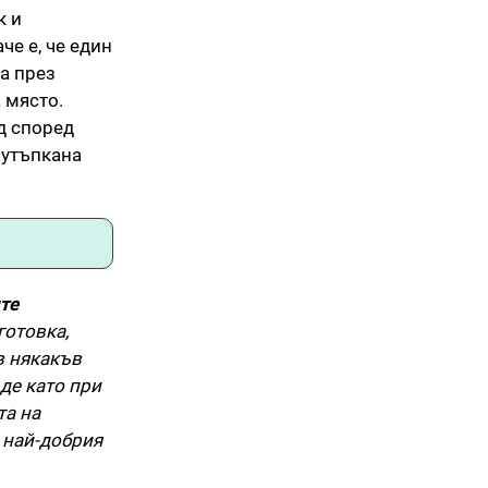
к и
че е, че един
а през
 място.
д според
 утъпкана
те
готовка,
в някакъв
де като при
та на
 най-добрия