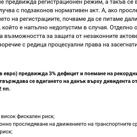
не предвижда регистрационен режим, а такъв се 
случва с подзаконов нормативен акт. А, ако просл
то на регистрациите, почваме да се питаме дали
който е напълно недопустим в случая. Отделно о
на възможността за защита от незаконните актов
иворечие с редица процесуални права на засегнат
 евро) предвижда 3% дефицит и поемане на рекордн
отвърждава се вдигането на данък върху дивидента от
 пп.
 висок фискален риск;
онно проследяване на движението на транспортните с
риск;