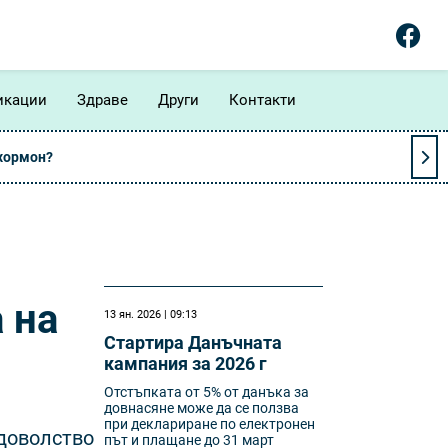
икации
Здраве
Други
Контакти
 хормон?
 на
13 ян. 2026 | 09:13
Стартира Данъчната
кампания за 2026 г
Отстъпката от 5% от данъка за
довнасяне може да се ползва
при деклариране по електронен
едоволство
път и плащане до 31 март