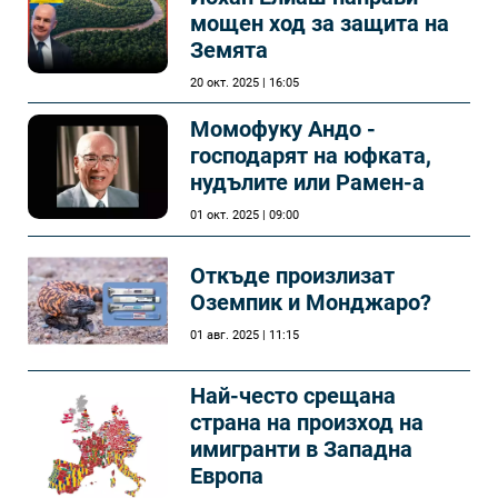
мощен ход за защита на
Земята
20 окт. 2025 | 16:05
Момофуку Андо -
господарят на юфката,
нудълите или Рамен-а
01 окт. 2025 | 09:00
Откъде произлизат
Оземпик и Монджаро?
01 авг. 2025 | 11:15
Най-често срещана
страна на произход на
имигранти в Западна
Европа