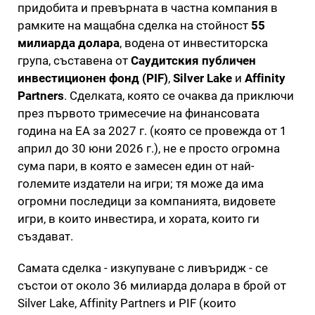
придобита и превърната в частна компания в
рамките на мащабна сделка на стойност
55
милиарда долара
, водена от инвеститорска
група, съставена от
Саудитския публичен
инвестиционен фонд (PIF)
,
Silver Lake
и
Affinity
Partners
. Сделката, която се очаква да приключи
през първото тримесечие на финансовата
година на EA за 2027 г. (която се провежда от 1
април до 30 юни 2026 г.), не е просто огромна
сума пари, в която е замесен един от най-
големите издатели на игри; тя може да има
огромни последици за компанията, видовете
игри, в които инвестира, и хората, които ги
създават.
Самата сделка - изкупуване с ливъридж - се
състои от около 36 милиарда долара в брой от
Silver Lake, Affinity Partners и PIF (които