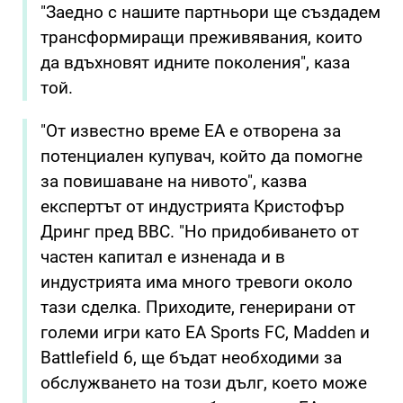
"Заедно с нашите партньори ще създадем
трансформиращи преживявания, които
да вдъхновят идните поколения", каза
той.
"От известно време EA е отворена за
потенциален купувач, който да помогне
за повишаване на нивото", казва
експертът от индустрията Кристофър
Дринг пред BBC. "Но придобиването от
частен капитал е изненада и в
индустрията има много тревоги около
тази сделка. Приходите, генерирани от
големи игри като EA Sports FC, Madden и
Battlefield 6, ще бъдат необходими за
обслужването на този дълг, което може