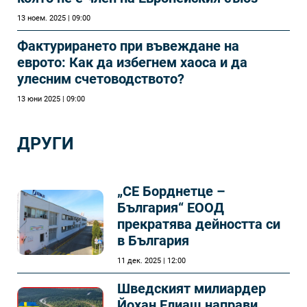
13 ноем. 2025 | 09:00
Фактурирането при въвеждане на
еврото: Как да избегнем хаоса и да
улесним счетоводството?
13 юни 2025 | 09:00
ДРУГИ
„СЕ Борднетце –
България“ ЕООД
прекратява дейността си
в България
11 дек. 2025 | 12:00
Шведският милиардер
Йохан Елиаш направи