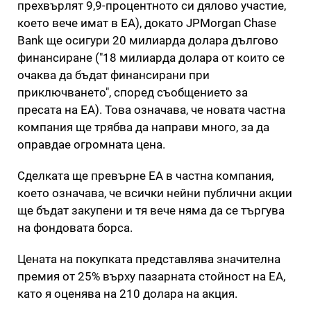
прехвърлят 9,9-процентното си дялово участие,
което вече имат в EA), докато JPMorgan Chase
Bank ще осигури 20 милиарда долара дългово
финансиране ("18 милиарда долара от които се
очаква да бъдат финансирани при
приключването", според съобщението за
пресата на EA). Това означава, че новата частна
компания ще трябва да направи много, за да
оправдае огромната цена.
Сделката ще превърне EA в частна компания,
което означава, че всички нейни публични акции
ще бъдат закупени и тя вече няма да се търгува
на фондовата борса.
Цената на покупката представлява значителна
премия от 25% върху пазарната стойност на EA,
като я оценява на 210 долара на акция.