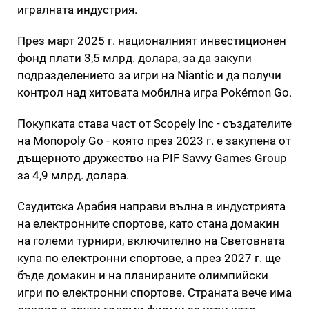
игралната индустрия.
През март 2025 г. националният инвестиционен
фонд плати 3,5 млрд. долара, за да закупи
подразделението за игри на Niantic и да получи
контрол над хитовата мобилна игра Pokémon Go.
Покупката става част от Scopely Inc - създателите
на Monopoly Go - която през 2023 г. е закупена от
дъщерното дружество на PIF Savvy Games Group
за 4,9 млрд. долара.
Саудитска Арабия направи вълна в индустрията
на електронните спортове, като стана домакин
на големи турнири, включително на Световната
купа по електронни спортове, а през 2027 г. ще
бъде домакин и на планираните олимпийски
игри по електронни спортове. Страната вече има