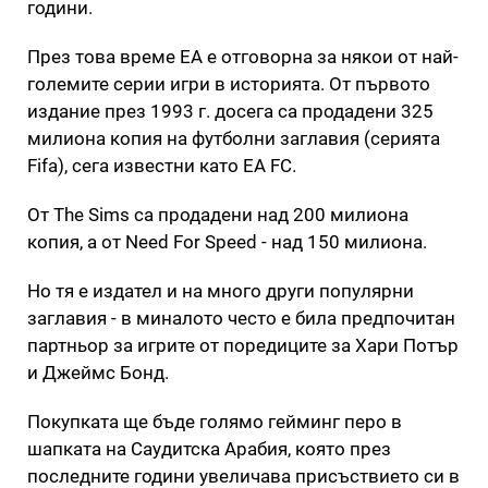
години.
През това време EA е отговорна за някои от най-
големите серии игри в историята. От първото
издание през 1993 г. досега са продадени 325
милиона копия на футболни заглавия (серията
Fifa), сега известни като EA FC.
От The Sims са продадени над 200 милиона
копия, а от Need For Speed - над 150 милиона.
Но тя е издател и на много други популярни
заглавия - в миналото често е била предпочитан
партньор за игрите от поредиците за Хари Потър
и Джеймс Бонд.
Покупката ще бъде голямо гейминг перо в
шапката на Саудитска Арабия, която през
последните години увеличава присъствието си в