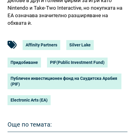
дялове в други големи фирми за игри като
Nintendo и Take-Two Interactive, но покупката на
EA означава значително разширяване на
обхвата ѝ.
Affinity Partners
Silver Lake
Придобиване
PIF(Public Investment Fund)
Публичен инвестиционен фонд на Саудитска Арабия
(PIF)
Electronic Arts (EA)
Още по темата: