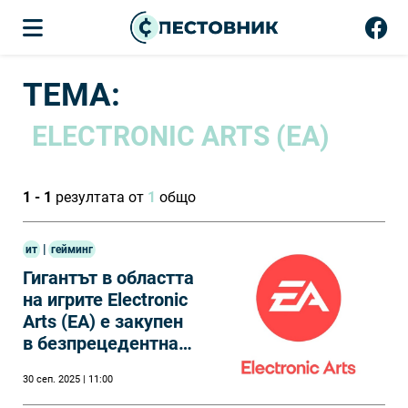
ТЕМА:
ELECTRONIC ARTS (EA)
1 - 1
резултата от
1
общо
|
ит
гейминг
Гигантът в областта
на игрите Electronic
Arts (EA) е закупен
в безпрецедентна
сделка за 55 млрд.
30 сеп. 2025 | 11:00
долара