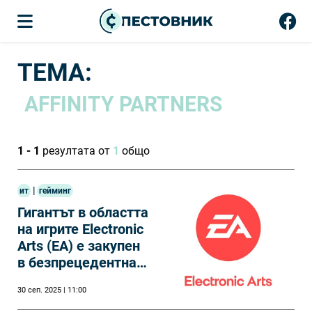
ТЕМА:
AFFINITY PARTNERS
1 - 1
резултата от
1
общо
|
ит
гейминг
Гигантът в областта
на игрите Electronic
Arts (EA) е закупен
в безпрецедентна
сделка за 55 млрд.
30 сеп. 2025 | 11:00
долара