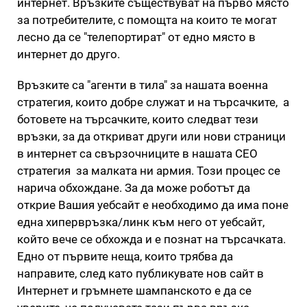
интернет. Връзките съществуват на първо място
за потребителите, с помощта на които те могат
лесно да се "телепортират" от едно място в
интернет до друго.
Връзките са "агенти в тила" за нашата военна
стратегия, които добре служат и на търсачките, а
ботовете на търсачките, които следват тези
връзки, за да откриват други или нови страници
в интернет са свързочниците в нашата СЕО
стратегия за малката ни армия. Този процес се
нарича обхождане. За да може роботът да
открие Вашия уебсайт е необходимо да има поне
една хипервръзка/линк към него от уебсайт,
който вече се обхожда и е познат на търсачката.
Едно от първите неща, които трябва да
направите, след като публикувате нов сайт в
Интернет и гръмнете шампанското е да се