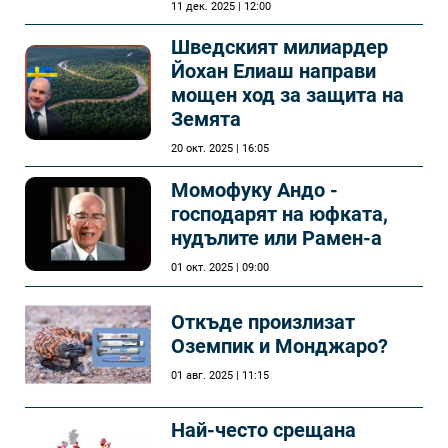
11 дек. 2025 | 12:00
Шведският милиардер
Йохан Елиаш направи
мощен ход за защита на
Земята
20 окт. 2025 | 16:05
Момофуку Андо -
господарят на юфката,
нудълите или Рамен-а
01 окт. 2025 | 09:00
Откъде произлизат
Оземпик и Монджаро?
01 авг. 2025 | 11:15
Най-често срещана