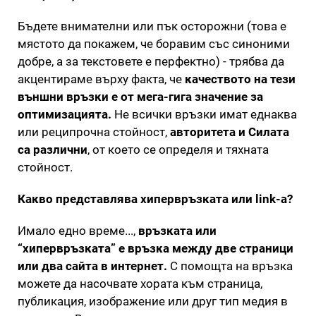
Бъдете внимателни или пък осторожни (това е
мястото да покажем, че боравим със синоними
добре, а за текстовете е перфектно) - трябва да
акцентираме върху факта, че
качеството на тези
външни връзки е от мега-гига значение за
оптимизацията.
Не всички връзки имат еднаква
или реципрочна стойност,
авторитета и Силата
са различни
, от което се определя и тяхната
стойност.
Какво представлява хипервръзката или link-а?
Имало едно време...,
връзката или
“хипервръзката” е връзка между две страници
или два сайта в интернет.
С помощта на връзка
можете да насочвате хората към страница,
публикация, изображение или друг тип медия в