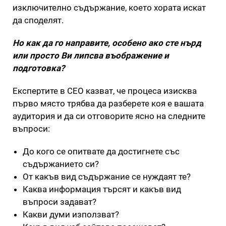
изключително съдържание, което хората искат
да споделят.
Но как да го направите, особено ако сте нърд
или просто Ви липсва въображение и
подготовка?
Експертите в СЕО казват, че процеса изисква
първо място трябва да разберете коя е вашата
аудитория и да си отговорите ясно на следните
въпроси:
До кого се опитвате да достигнете със
съдържанието си?
От какъв вид съдържание се нуждаят те?
Каква информация търсят и какъв вид
въпроси задават?
Какви думи използват?