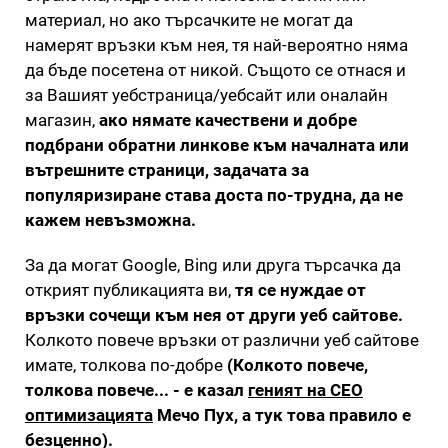
материал, но ако търсачките не могат да
намерят връзки към нея, тя най-вероятно няма
да бъде посетена от никой. Същото се отнася и
за Вашият уебстраница/уебсайт или оналайн
магазин,
ако нямате качествени и добре
подбрани обратни линкове към началната или
вътрешните страници, задачата за
популяризиране става доста по-трудна, да не
кажем невъзможна.
За да могат Google, Bing или друга търсачка да
открият публикацията ви,
тя се нуждае от
връзки сочещи към нея от други уеб сайтове.
Колкото повече връзки от различни уеб сайтове
имате, толкова по-добре
(Колкото повече,
толкова повече... - е казал
геният на СЕО
оптимизацията
Мечо Пух, а тук това правило е
безценно).