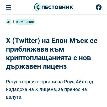
ит
|
компании
X (Twitter) на Елон Мъск се
приближава към
криптоплащанията с нов
държавен лиценз
Регулаторните органи на Роуд Айлънд
издадоха на X лиценз, за пренос на
валута.