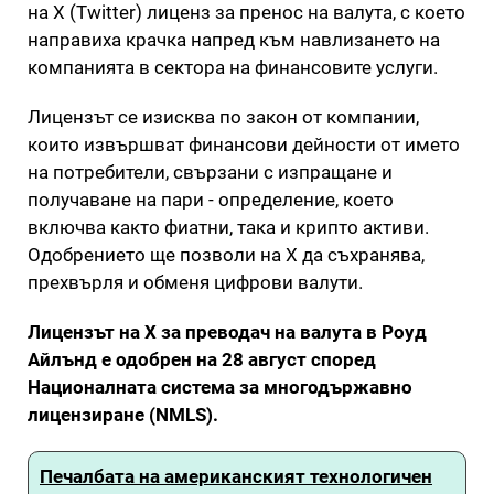
на X (Twitter) лиценз за пренос на валута, с което
направиха крачка напред към навлизането на
компанията в сектора на финансовите услуги.
Лицензът се изисква по закон от компании,
които извършват финансови дейности от името
на потребители, свързани с изпращане и
получаване на пари - определение, което
включва както фиатни, така и крипто активи.
Одобрението ще позволи на X да съхранява,
прехвърля и обменя цифрови валути.
Лицензът на X за преводач на валута в Роуд
Айлънд е одобрен на 28 август според
Националната система за многодържавно
лицензиране (NMLS).
Печалбата на американският технологичен