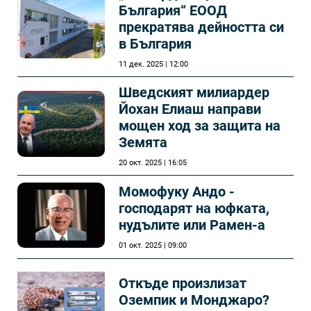
България“ ЕООД
прекратява дейността си
в България
11 дек. 2025 | 12:00
Шведският милиардер
Йохан Елиаш направи
мощен ход за защита на
Земята
20 окт. 2025 | 16:05
Момофуку Андо -
господарят на юфката,
нудълите или Рамен-а
01 окт. 2025 | 09:00
Откъде произлизат
Оземпик и Монджаро?