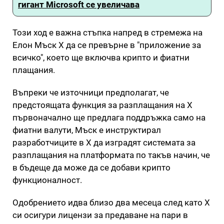
гигант Microsoft се увеличава
Този ход е важна стъпка напред в стремежа на
Елон Мъск X да се превърне в "приложение за
всичко", което ще включва крипто и фиатни
плащания.
Въпреки че източници предполагат, че
предстоящата функция за разплащания на X
първоначално ще предлага поддръжка само на
фиатни валути, Мъск е инструктирал
разработчиците в X да изградят системата за
разплащания на платформата по такъв начин, че
в бъдеще да може да се добави крипто
функционалност.
Одобрението идва близо два месеца след като X
си осигури лицензи за предаване на пари в