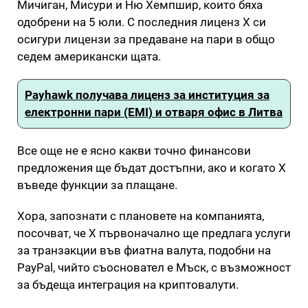
Мичиган, Мисури и Ню Хемпшир, които бяха
одобрени на 5 юли. С последния лиценз X си
осигури лицензи за предаване на пари в общо
седем американски щата.
Payhawk получава лиценз за институция за
електронни пари (EMI) и отваря офис в Литва
Все още не е ясно какви точно финансови
предложения ще бъдат достъпни, ако и когато X
въведе функции за плащане.
Хора, запознати с плановете на компанията,
посочват, че X първоначално ще предлага услуги
за транзакции във фиатна валута, подобни на
PayPal, чийто съосновател е Мъск, с възможност
за бъдеща интеграция на криптовалути.