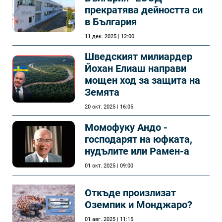
прекратява дейността си
в България
11 дек. 2025 | 12:00
Шведският милиардер
Йохан Елиаш направи
мощен ход за защита на
Земята
20 окт. 2025 | 16:05
Момофуку Андо -
господарят на юфката,
нудълите или Рамен-а
01 окт. 2025 | 09:00
Откъде произлизат
Оземпик и Монджаро?
01 авг. 2025 | 11:15