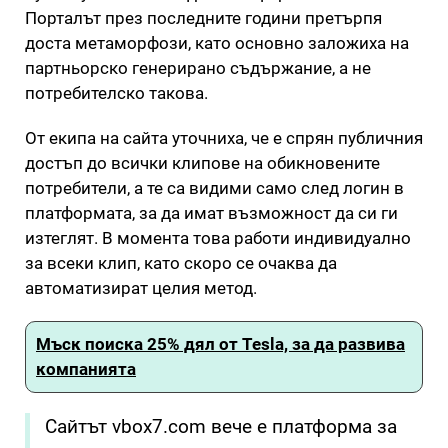
Порталът през последните години претърпя
доста метаморфози, като основно заложиха на
партньорско генерирано съдържание, а не
потребителско такова.
От екипа на сайта уточниха, че е спрян публичния
достъп до всички клипове на обикновените
потребители, а те са видими само след логин в
платформата, за да имат възможност да си ги
изтеглят. В момента това работи индивидуално
за всеки клип, като скоро се очаква да
автоматизират целия метод.
Мъск поиска 25% дял от Tesla, за да развива
компанията
Сайтът vbox7.com вече е платформа за