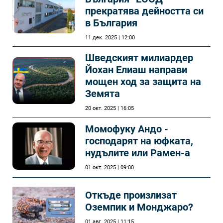
прекратява дейността си
в България
11 дек. 2025 | 12:00
Шведският милиардер
Йохан Елиаш направи
мощен ход за защита на
Земята
20 окт. 2025 | 16:05
Момофуку Андо -
господарят на юфката,
нудълите или Рамен-а
01 окт. 2025 | 09:00
Откъде произлизат
Оземпик и Монджаро?
01 авг. 2025 | 11:15