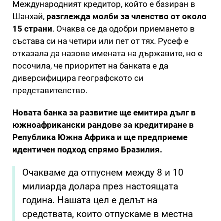
Международният кредитор, който е базиран в
Шанхай,
разглежда молби за членство от около
15 страни
. Очаква се да одобри приемането в
състава си на четири или пет от тях. Русеф е
отказала да назове имената на държавите, но е
посочила, че приоритет на банката е да
диверсифицира географското си
представителство.
Новата банка за развитие ще емитира дълг в
южноафрикански рандове за кредитиране в
Република Южна Африка и ще предприеме
идентичен подход спрямо Бразилия.
Очакваме да отпуснем между 8 и 10
милиарда долара през настоящата
година. Нашата цел е делът на
средствата, които отпускаме в местна