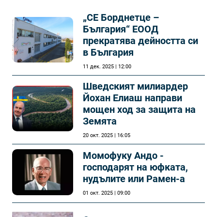
„СЕ Борднетце –
България“ ЕООД
прекратява дейността си
в България
11 дек. 2025 | 12:00
Шведският милиардер
Йохан Елиаш направи
мощен ход за защита на
Земята
20 окт. 2025 | 16:05
Момофуку Андо -
господарят на юфката,
нудълите или Рамен-а
01 окт. 2025 | 09:00