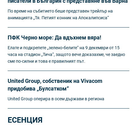
писатели в България с представяне във Варна
По време на събитието беше представен трейлър на
анимацията „Тя. Петият конник на Апокалипсиса“
ПФК Черно море: Да вдъхнем вяра!
Елате и подкрепете „зелено-белите“ на 9 декември от 15
часа на стадион „Тича“, защото вече доказахме, че заедно
сме по-силни и това е правилният път.
United Group, собственик на Vivacom
придобива „Булсатком“
United Group оперира в осем държави в региона
ЕСЕНЦИЯ