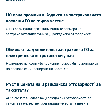
НС прие промени в Кодекса за застраховането
касаещи ГО на първо четене
С тях се актуализират минималните размери на
застрахователните суми за „Гражданска отговорност“.
Обмислят задължителна застраховка ГО за
електрическите тротинетки у нас
Наличието на идентификационни номера би помогнало за
по-лесното санкциониране на водачите.
Ръст в цената на „Гражданска отговорност“ за
такситата?
АБЗ: Ръстът в цената на „Гражданска отговорност“ за
такситата е естествен ход заради честота на щетите