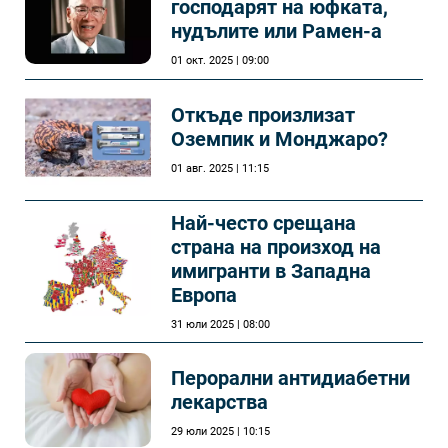
господарят на юфката,
нудълите или Рамен-а
01 окт. 2025 | 09:00
Откъде произлизат
Оземпик и Монджаро?
01 авг. 2025 | 11:15
Най-често срещана
страна на произход на
имигранти в Западна
Европа
31 юли 2025 | 08:00
Перорални антидиабетни
лекарства
29 юли 2025 | 10:15