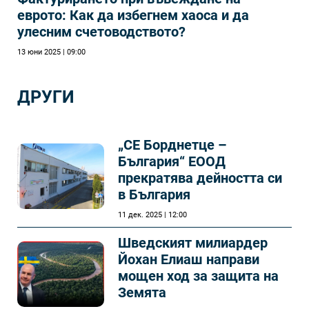
еврото: Как да избегнем хаоса и да
улесним счетоводството?
13 юни 2025 | 09:00
ДРУГИ
„СЕ Борднетце –
България“ ЕООД
прекратява дейността си
в България
11 дек. 2025 | 12:00
Шведският милиардер
Йохан Елиаш направи
мощен ход за защита на
Земята