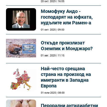
20 окт. 2025 | 16:05
Момофуку Андо -
господарят на юфката,
нудълите или Рамен-а
01 окт. 2025 | 09:00
Откъде произлизат
Оземпик и Монджаро?
01 авг. 2025 | 11:15
Най-често срещана
страна на произход на
имигранти в Западна
Европа
31 юли 2025 | 08:00
Перорални антидиабетни