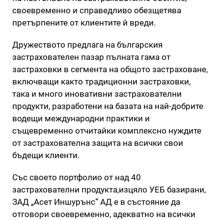
своевременно и справедливо обезщетява
претърпените от клиентите й вреди.
Дружеството предлага на българския
застрахователен пазар пълната гама от
застраховки в сегмента на общото застраховане,
включващи както традиционни застраховки,
така и много иновативни застрахователни
продукти, разработени на базата на най-добрите
водещи международни практики и
същевременно отчитайки комплексно нуждите
от застрахователна защита на всички свои
бъдещи клиенти.
Със своето портфолио от над 40
застрахователни продукта,изцяло УЕБ базирани,
ЗАД „Асет Иншурънс” АД е в състояние да
отговори своевременно, адекватно на всички