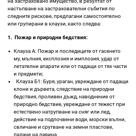
на застраховано имущество, в резултат от
настъпване на застрахователни събития по
следните рискове, предлагани самостоятелно
или групирани в клаузи, както следва:
1.
Пожар и природни бедствия:
Клауза А: Пожар и последиците от гасенето
му, мълния, експлозия и имплозия, удар от
летателни апарати или от падащи от тях части
и предмети;
Клауза Б1: Буря, ураган, увреждане от падащи
клони и дървета, следствие на природни
бедствия, проливен дъжд, наводнение от
природно бедствие, увреждане от тежест при
естествено натрупване на сняг или лед,
действие на подпочвени води, морски вълни,
свличане и срутване на земни пластове,
падане на лавина.