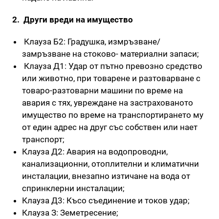
2.
Други вреди на имущество
Клауза Б2: Градушка, измръзване/
замръзване на стоково- материални запаси;
Клауза Д1: Удар от пътно превозно средство
или животно, при товарене и разтоварване с
товаро-разтоварни машини по време на
авария с тях, увреждане на застрахованото
имущество по време на транспортирането му
от един адрес на друг със собствен или нает
транспорт;
Клауза Д2: Авария на водопроводни,
канализационни, отоплителни и климатични
инсталации, внезапно изтичане на вода от
спринклерни инсталации;
Клауза Д3: Късо съединение и токов удар;
Клауза З: Земетресение;