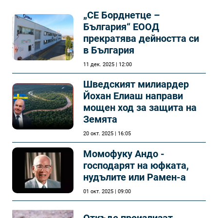
„СЕ Борднетце –
България“ ЕООД
прекратява дейността си
в България
11 дек. 2025 | 12:00
Шведският милиардер
Йохан Елиаш направи
мощен ход за защита на
Земята
20 окт. 2025 | 16:05
Момофуку Андо -
господарят на юфката,
нудълите или Рамен-а
01 окт. 2025 | 09:00