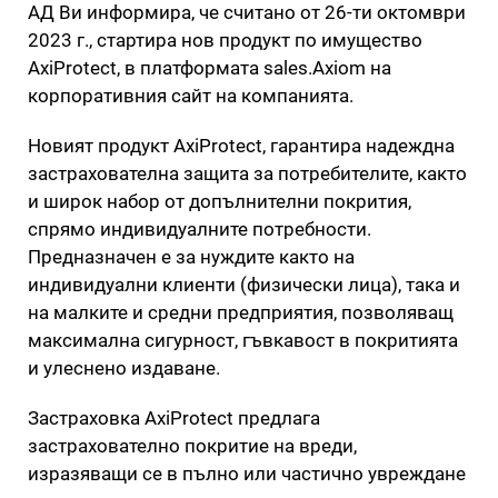
АД Ви информира, че считано от 26-ти октомври
2023 г., стартира нов продукт по имущество
AxiProtect, в платформата sales.Axiom на
корпоративния сайт на компанията.
Новият продукт AxiProtect, гарантира надеждна
застрахователна защита за потребителите, както
и широк набор от допълнителни покрития,
спрямо индивидуалните потребности.
Предназначен е за нуждите както на
индивидуални клиенти (физически лица), така и
на малките и средни предприятия, позволяващ
максимална сигурност, гъвкавост в покритията
и улеснено издаване.
Застраховка AxiProtect предлага
застрахователно покритие на вреди,
изразяващи се в пълно или частично увреждане