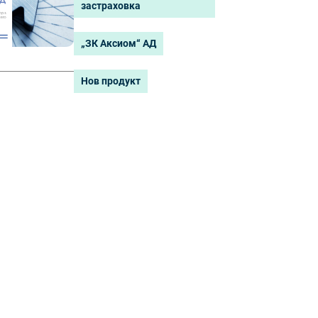
застраховка
„ЗК Аксиом“ АД
Нов продукт