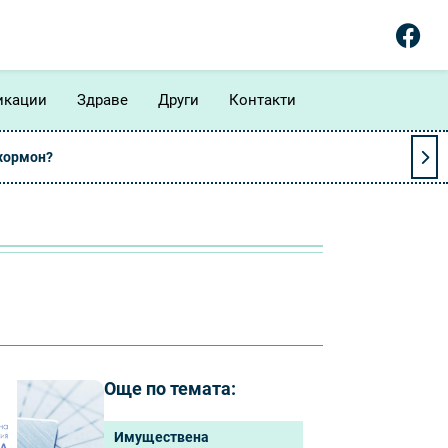
икации
Здраве
Други
Контакти
 хормон?
Още по темата:
Имуществена