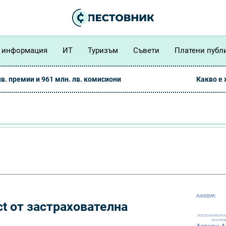
 информация
ИТ
Туризъм
Съвети
Платени публ
лв. премии и 961 млн. лв. комисиони
Какво е
ct от застрахователна