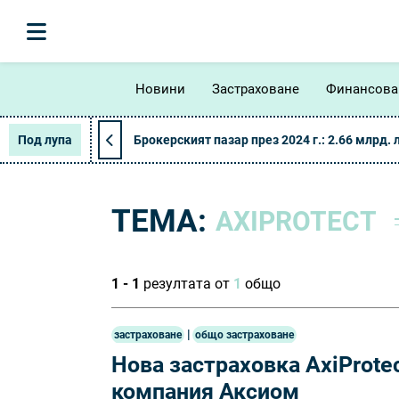
Новини
Застраховане
Финансова
Под лупа
Брокерският пазар през 2024 г.: 2.66 млрд. 
ТЕМА:
AXIPROTECT
1 - 1
резултата от
1
общо
|
застраховане
общо застраховане
Нова застраховка AxiProte
компания Аксиом