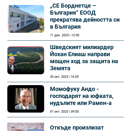
„СЕ Борднетце –
България“ ЕООД
прекратява дейността си
в България
11 дек. 2025 | 12:00
Шведският милиардер
Йохан Елиаш направи
мощен ход за защита на
Земята
20 окт. 2025 | 16:05
Момофуку Андо -
господарят на юфката,
нудълите или Рамен-а
01 окт. 2025 | 09:00
Откъде произлизат