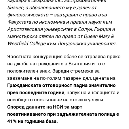
кариера е свързана със застрахователния
бизнес, а образованието му е далеч от
филологическото – завършил е право във
Факултета по икономика и правни науки към
Аристотеловия университет в Солун, Гърция и
магистърска степен по право от Queen Mary &
Westfield College към Лондонския университет.
Яростната конкуренция обаче се отразява пряко
на джоба на гражданите в България и то с
положителен знак. Заради стремежа за
завземане на по-голям пазарен дял, цената на
Гражданската отговорност падна значително
през последните години
, напук на инфлацията и
всеобщото поскъпване на стоки и услуги.
Според данните на НСИ за март
поевтиняването при
задължителната полица
е
41% на годишна база.