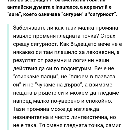
английски думата е insurance, а коренът й e
“sure”, което означава “сигурен" и "сигурност”.
Забелязвате ли как тази малка промяна
изцяло променя гледната точка? Страх
срещу сигурност. Как бъдещето вече не е
някакво си там плашило за лековерни, а
резултат от разумни и логични наши
действия да си го подсигурим. Вече не
“стискаме палци”, не “плюем в пазвата
си” и не “чукаме на дърво”, а взимаме
нещата в ръцете си и можем да гледаме
напред малко по-уверено и спокойно.
Тази промяна може да изглежда
незначителна и чисто лингвистична, но
не е така. Тя сменя гледната точка, самия