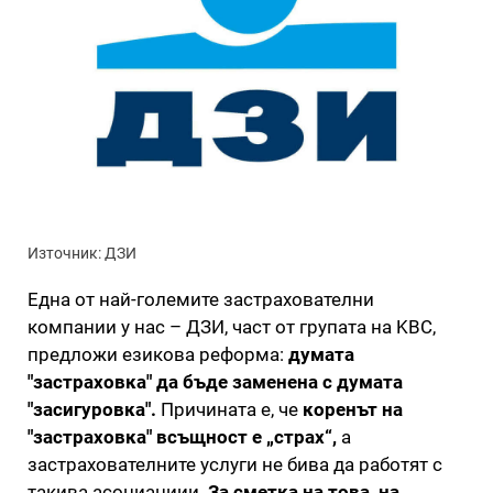
Източник: ДЗИ
Една от най-големите застрахователни
компании у нас – ДЗИ, част от групата на KBC,
предложи езикова реформа:
думата
"застраховка" да бъде заменена с думата
"засигуровка".
Причината е, че
коренът на
"застраховка" всъщност е „страх“,
а
застрахователните услуги не бива да работят с
такива асоциациии.
За сметка на това, на