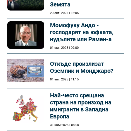
Земята
20 окт. 2025 | 16:05
Момофуку Андо -
господарят на юфката,
нудълите или Рамен-а
01 окт. 2025 | 09:00
Откъде произлизат
Оземпик и Монджаро?
01 авг. 2025 | 11:15
Най-често срещана
страна на произход на
имигранти в Западна
Европа
31 юли 2025 | 08:00