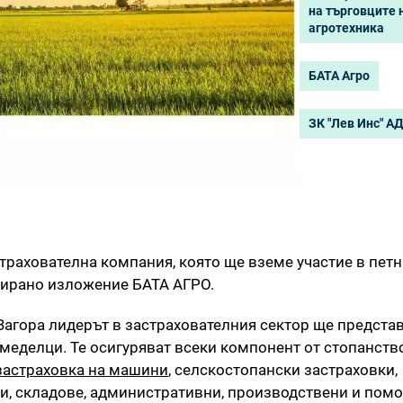
на търговците 
агротехника
БАТА Агро
ЗК "Лев Инс" А
трахователна компания, която ще вземе участие в пет
ирано изложение БАТА АГРО.
 Загора лидерът в застрахователния сектор ще предста
меделци. Те осигуряват всеки компонент от стопанств
застраховка на машини
, селскостопански застраховки,
, складове, административни, производствени и помо