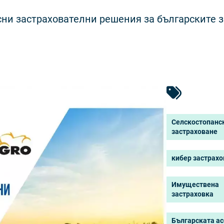
сни застрахователни решения за българските 
Селскостопанс
застраховане
кибер застрахо
Имуществена
застраховка
Българската а