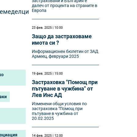
застраховани и България е
далеч от процента на страните в
земеделци
Европа
23 фев. 2025 | 10:00
Защо да застраховаме
имота си ?
Информационен бюлетин от ЗАД
Армеец, февруари 2025
19 фев. 2025 | 15:00
ко
Застраховка "Помощ при
пътуване в чужбина" от
Лев Инс АД
вки
Изменени oбщи условия по
застраховка "Помощ при
пътуване в чужбина от
20.02.2025
социация
14 фев. 2025 | 12:00