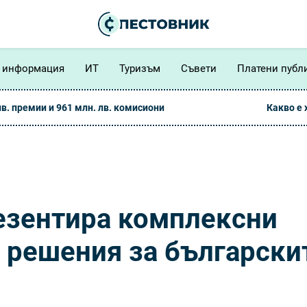
 информация
ИТ
Туризъм
Съвети
Платени публ
лв. премии и 961 млн. лв. комисиони
Какво е
езентира комплексни
 решения за български