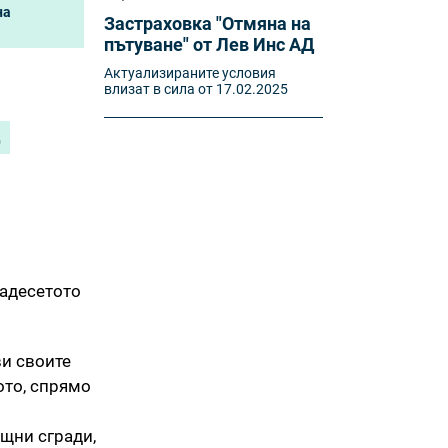
на
Застраховка "Отмяна на
пътуване" от Лев Инс АД
Актуализираните условия
влизат в сила от 17.02.2025
Д
надесетото
ви своите
ото, спрямо
щни сгради,