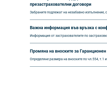
презастрахователни договори
Забраните подлежат на незабавно изпълнение, с
Важна информация във връзка с конф
Информация от застрахователите по застрахов
Промяна на вноските за Гаранционен 
Определяне размера на вноските по чл.554, т.1 и