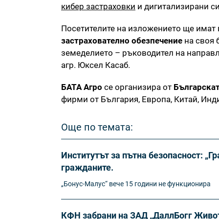
кибер застраховки
и дигитализирани си
Посетителите на изложението ще имат
застрахователно обезпечение
на своя 
земеделието – ръководител на направ
агр. Юксел Касаб.
БАТА Агро
се организира от
Българскат
фирми от България, Европа, Китай, Инд
Още по темата:
Институтът за пътна безопасност: „Г
гражданите.
„Бонус-Малус“ вече 15 години не функционира
КФН забрани на ЗАД „ДаллБогг Живот