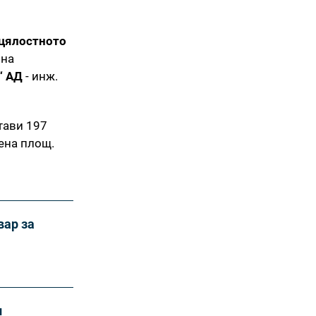
 цялостното
 на
“ АД
- инж.
тави 197
бена площ.
вар за
и