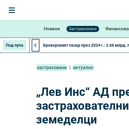
Новини
Застраховане
Финансова
Под лупа
Брокерският пазар през 2024 г.: 2.66 млрд. 
застраховане
|
актуално
„Лев Инс“ АД пр
застрахователни
земеделци