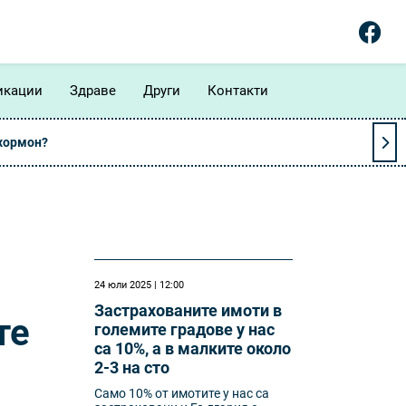
икации
Здраве
Други
Контакти
 хормон?
24 юли 2025 | 12:00
Застрахованите имоти в
те
големите градове у нас
са 10%, а в малките около
2-3 на сто
Само 10% от имотите у нас са