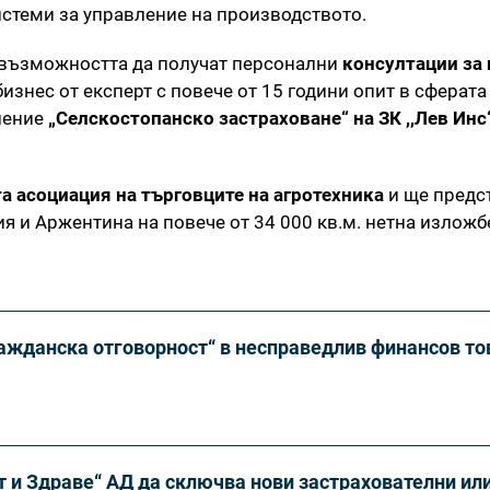
стеми за управление на производството.
 възможността да получат персонални
консултации за
бизнес от експерт с повече от 15 години опит в сферата
ление
„Селскостопанско застраховане“ на ЗК ,,Лев Инс
а асоциация на търговците на агротехника
и ще предс
ия и Аржентина на повече от 34 000 кв.м. нетна излож
ражданска отговорност“ в несправедлив финансов то
 и Здраве“ АД да сключва нови застрахователни ил