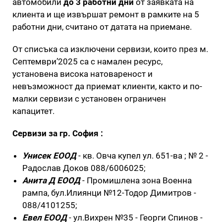
автомобили
до 3 работни дни
от заявката на
клиента и ще извършат ремонт в рамките на 5
работни дни, считано от датата на приемане.
От списъка са изключени сервизи, които през м.
Септември’2025 са с намален ресурс,
установена висока натовареност и
невъзможност да приемат клиенти, както и по-
малки сервизи с установен ограничен
капацитет.
Сервизи за гр. София :
Унисек ЕООД
- кв. Овча купел ул. 651-ва ; № 2 -
Радослав Доков 088/6006025;
Анита Д ЕООД
- Промишлена зона Военна
рампа, бул.Илиянци №12-Тодор Димитров -
088/4101255;
Евел ЕООД
- ул.Вихрен №35 - Георги Спинов -