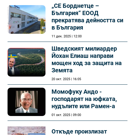
„СЕ Борднетце –
България“ ЕООД
прекратява дейността си
в България
11 дек. 2025 | 12:00
Шведският милиардер
Йохан Елиаш направи
мощен ход за защита на
Земята
20 окт. 2025 | 16:05
Момофуку Андо -
господарят на юфката,
нудълите или Рамен-а
01 окт. 2025 | 09:00
Откъде произлизат