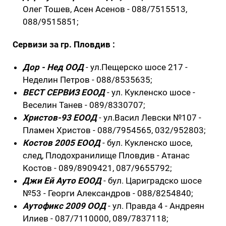
Олег Тошев, Асен Асенов - 088/7515513,
088/9515851;
Сервизи за гр. Пловдив :
Дор - Нед ООД
- ул.Пещерско шосе 217 -
Неделин Петров - 088/8535635;
ВЕСТ СЕРВИЗ ЕООД
- ул. Кукленско шосе -
Веселин Танев - 089/8330707;
Христов-93 ЕООД
- ул.Васил Левски №107 -
Пламен Христов - 088/7954565, 032/952803;
Костов 2005 ЕООД
- бул. Кукленско шосе,
след, Плодохранилище Пловдив - Атанас
Костов - 089/8909421, 087/9655792;
Джи Ей Ауто ЕООД
- бул. Цариградско шосе
№53 - Георги Александров - 088/8254840;
Аутофикс 2009 ООД
- ул. Правда 4 - Андреян
Илиев - 087/7110000, 089/7837118;