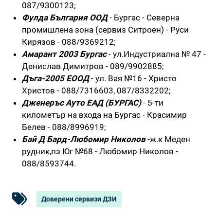
087/9300123;
Фулда България ООД
- Бургас - Северна
промишлена зона (сервиз Ситроен) - Руси
Кирязов - 088/9369212;
Амарант 2003 Бургас
- ул.Индустриална № 47 -
Денислав Димитров - 089/9902885;
Дъга-2005 ЕООД
- ул. Вая №16 - Христо
Христов - 088/7316603, 087/8332202;
Дженеръс Ауто ЕАД (БУРГАС)
- 5-ти
километър на входа на Бургас - Красимир
Белев - 088/8996919;
Бай Д Бард-Любомир Николов
-ж.к Меден
рудник,пз Юг №68 - Любомир Николов -
088/8593744.
Доверени сервизи ДЗИ