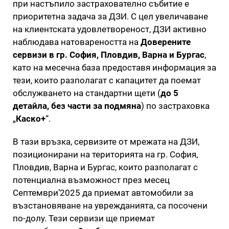
при настъпило застрахователно събитие е
приоритетна задача за ДЗИ. С цел увеличаване
на клиентската удовлетвореност, ДЗИ активно
наблюдава натовареността на
Доверените
сервизи в гр. София, Пловдив, Варна и Бургас
,
като на месечна база предоставя информация за
тези, които разполагат с капацитет да поемат
обслужването на стандартни щети (
до 5
детайла, без части за подмяна
) по застраховка
„
Каско+
“.
В тази връзка, сервизите от мрежата на ДЗИ,
позиционирани на територията на гр. София,
Пловдив, Варна и Бургас, които разполагат с
потенциална възможност през месец
Септември’2025 да приемат автомобили за
възстановяване на уврежданията, са посочени
по-долу. Тези сервизи ще приемат