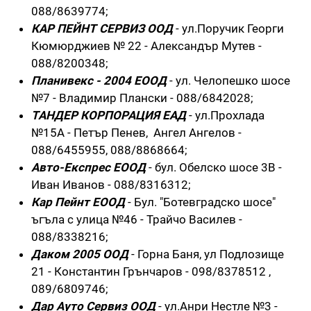
088/8639774;
КАР ПЕЙНТ СЕРВИЗ ООД
- ул.Поручик Георги
Кюмюрджиев № 22 - Александър Мутев -
088/8200348;
Планивекс - 2004 ЕООД
- ул. Челопешко шосе
№7 - Владимир Плански - 088/6842028;
ТАНДЕР КОРПОРАЦИЯ ЕАД
- ул.Прохлада
№15А - Петър Пенев, Ангел Ангелов -
088/6455955, 088/8868664;
Авто-Експрес ЕООД
- бул. Обелско шосе 3В -
Иван Иванов - 088/8316312;
Кар Пейнт ЕООД
- Бул. "Ботевградско шосе"
ъгъла с улица №46 - Трайчо Василев -
088/8338216;
Даком 2005 ООД
- Горна Баня, ул Подлозище
21 - Константин Грънчаров - 098/8378512 ,
089/6809746;
Дар Ауто Сервиз ООД
- ул.Анри Нестле №3 -