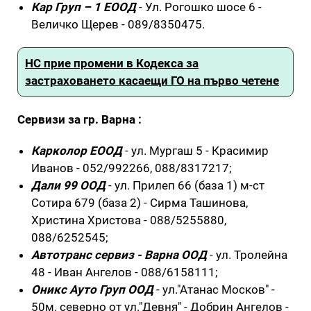
Кар Груп – 1 ЕООД
- Ул. Рогошко шосе 6 -
Величко Щерев - 089/8350475.
НС прие промени в Кодекса за
застраховането касаещи ГО на първо четене
Сервизи за гр. Варна :
Карколор ЕООД
- ул. Мургаш 5 - Красимир
Иванов - 052/992266, 088/8317217;
Дали 99 ООД
- ул. Прилеп 66 (база 1) м-ст
Сотира 679 (база 2) - Сирма Ташинова,
Христина Христова - 088/5255880,
088/6252545;
Автотранс сервиз - Варна ООД
- ул. Тролейна
48 - Иван Ангелов - 088/6158111;
Оникс Ауто Груп ООД
- ул."Атанас Москов" -
50м. северно от ул."Девня" - Добрин Ангелов -