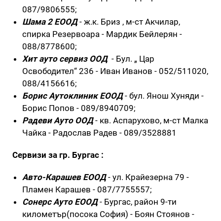
087/9806555;
Шама 2 ЕООД
- ж.к. Бриз , м-ст Акчилар,
спирка Резервоара - Мардик Бейлерян -
088/8778600;
Хит ауто сервиз ООД
- Бул. „ Цар
Освободител“ 236 - Иван Иванов - 052/511020,
088/4156616;
Борис Аутоклиник ЕООД
- бул. Янош Хуняди -
Борис Попов - 089/8940709;
Радеви Ауто ООД
- кв. Аспарухово, м-ст Малка
Чайка - Радослав Радев - 089/3528881
Сервизи за гр. Бургас :
Aвто-Карашев ЕООД
- ул. Крайезерна 79 -
Пламен Карашев - 087/7755557;
Сонерс Ауто ЕООД
- Бургас, район 9-ти
километър(посока София) - Боян Стоянов -