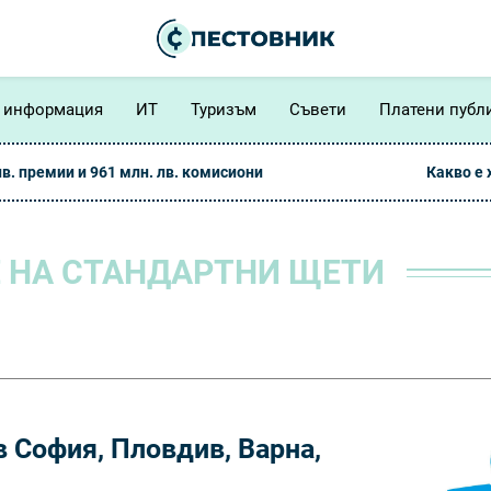
 информация
ИТ
Туризъм
Съвети
Платени публ
лв. премии и 961 млн. лв. комисиони
Какво е
 НА СТАНДАРТНИ ЩЕТИ
 София, Пловдив, Варна,