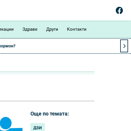
икации
Здраве
Други
Контакти
 хормон?
Още по темата:
ДЗИ