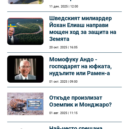
11 дек. 2025 | 12:00
Шведският милиардер
Йохан Елиаш направи
мощен ход за защита на
Земята
20 окт. 2025 | 16:05
Момофуку Андо -
господарят на юфката,
нудълите или Рамен-а
01 окт. 2025 | 09:00
Откъде произлизат
Оземпик и Монджаро?
01 авг. 2025 | 11:15
Най-често срещана