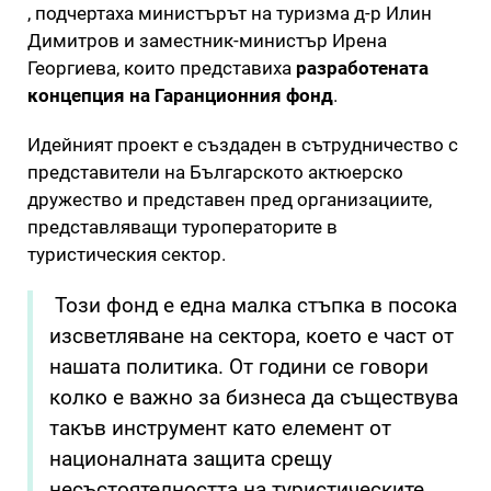
, подчертаха министърът на туризма д-р Илин
Димитров и заместник-министър Ирена
Георгиева, които представиха
разработената
концепция на Гаранционния фонд
.
Идейният проект е създаден в сътрудничество с
представители на Българското актюерско
дружество и представен пред организациите,
представляващи туроператорите в
туристическия сектор.
Този фонд е една малка стъпка в посока
изсветляване на сектора, което е част от
нашата политика. От години се говори
колко е важно за бизнеса да съществува
такъв инструмент като елемент от
националната защита срещу
несъстоятелността на туристическите