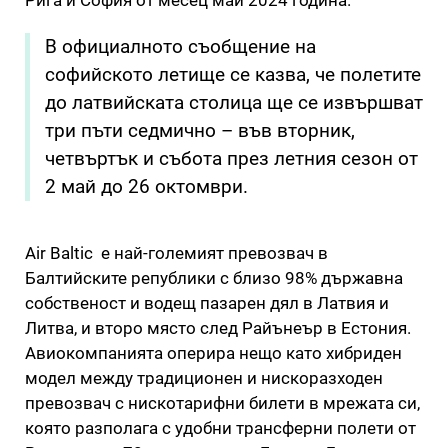
В официалното съобщение на
софийското летище се казва, че полетите
до латвийската столица ще се извършват
три пъти седмично – във вторник,
четвъртък и събота през летния сезон от
2 май до 26 октомври.
Air Baltic е най-големият превозвач в
Балтийските републики с близо 98% държавна
собственост и водещ пазарен дял в Латвия и
Литва, и второ място след Райънеър в Естония.
Авиокомпанията оперира нещо като хибриден
модел между традиционен и нискоразходен
превозвач с нискотарифни билети в мрежата си,
която разполага с удобни трансферни полети от