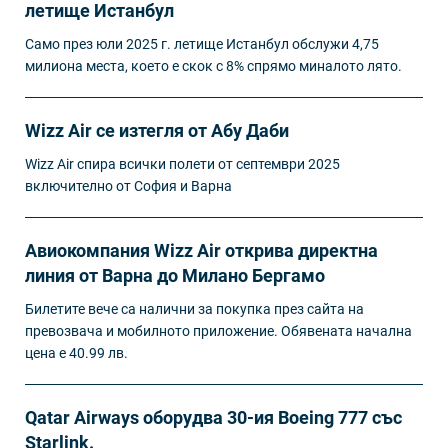
летище Истанбул
Само през юли 2025 г. летище Истанбул обслужи 4,75
милиона места, което е скок с 8% спрямо миналото лято.
Wizz Air се изтегля от Абу Даби
Wizz Air спира всички полети от септември 2025
включително от София и Варна
Авиокомпания Wizz Air открива директна
линия от Варна до Милано Бергамо
Билетите вече са налични за покупка през сайта на
превозвача и мобилното приложение. Обявената начална
цена е 40.99 лв.
Qatar Airways оборудва 30-ия Boeing 777 със
Starlink.