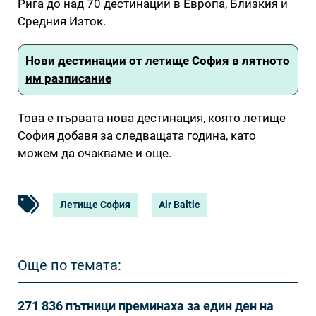
Рига до над 70 дестинации в Европа, Близкия и
Средния Изток.
Нови дестинации от летище София в лятното
им разписание
Това е първата нова дестинация, която летище
София добавя за следващата година, като
можем да очакваме и още.
Летище София
Air Baltic
Още по темата:
271 836 пътници преминаха за един ден на