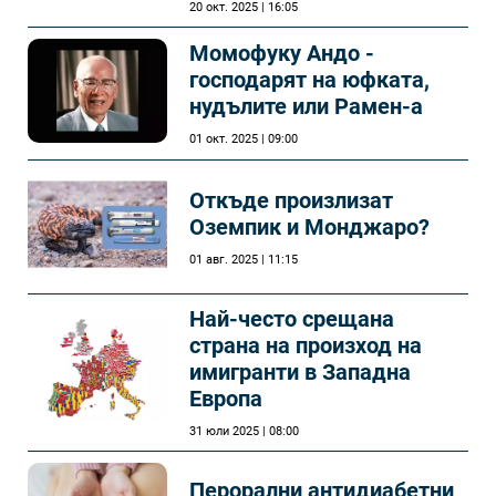
20 окт. 2025 | 16:05
Момофуку Андо -
господарят на юфката,
нудълите или Рамен-а
01 окт. 2025 | 09:00
Откъде произлизат
Оземпик и Монджаро?
01 авг. 2025 | 11:15
Най-често срещана
страна на произход на
имигранти в Западна
Европа
31 юли 2025 | 08:00
Перорални антидиабетни