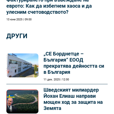
еврото: Как да избегнем хаоса и да
улесним счетоводството?
13 юни 2025 | 09:00
ДРУГИ
„СЕ Борднетце –
България“ ЕООД
прекратява дейността си
в България
11 дек. 2025 | 12:00
Шведският милиардер
Йохан Елиаш направи
мощен ход за защита на
Земята