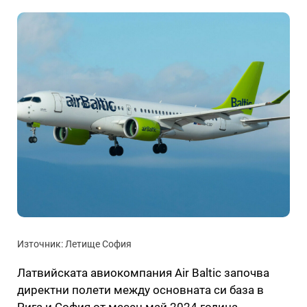
Източник: Летище София
Латвийската авиокомпания Air Baltic започва
директни полети между основната си база в
Рига и София от месец май 2024 година.