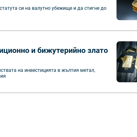
статута си на валутно убежище и да стигне до
тиционно и бижутерийно злато
мствата на инвестицията в жълтия метал,
рия