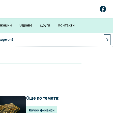
икации
Здраве
Други
Контакти
 хормон?
Още по темата:
Лични финанси