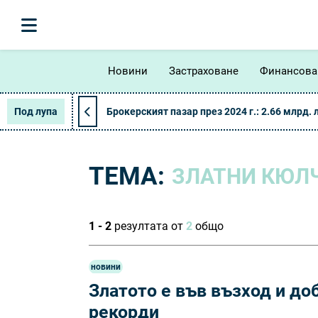
Новини
Застраховане
Финансова
Под лупа
Брокерският пазар през 2024 г.: 2.66 млрд. 
ТЕМА:
ЗЛАТНИ КЮЛ
1 - 2
резултата от
2
общо
новини
Златото е във възход и до
рекорди