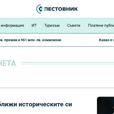
 информация
ИТ
Туризъм
Съвети
Платени публ
лв. премии и 961 млн. лв. комисиони
Какво е
ЧЕТА
ближи историческите си