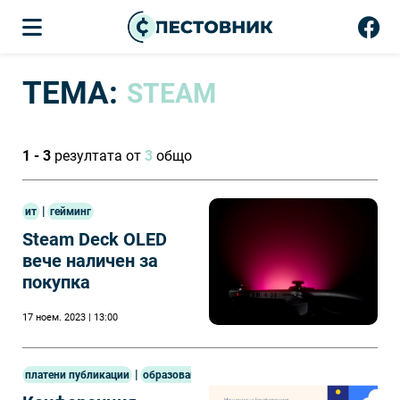
ТЕМА:
STEAM
1 - 3
резултата от
3
общо
|
ит
гейминг
Steam Deck OLED
вече наличен за
покупкa
17 ноем. 2023 | 13:00
|
платени публикации
образование