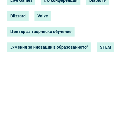
Live Games
I/O конференция
Diablo IV
Blizzard
Valve
Център за творческо обучение
„Умения за иновации в образованието“
STEM